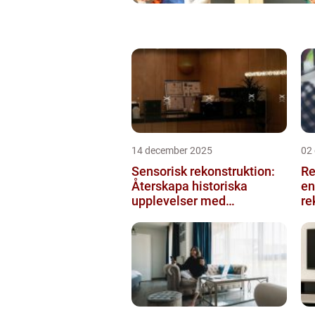
14 december 2025
02
Sensorisk rekonstruktion:
Re
Återskapa historiska
en
upplevelser med
re
multimodala AI
me
ko