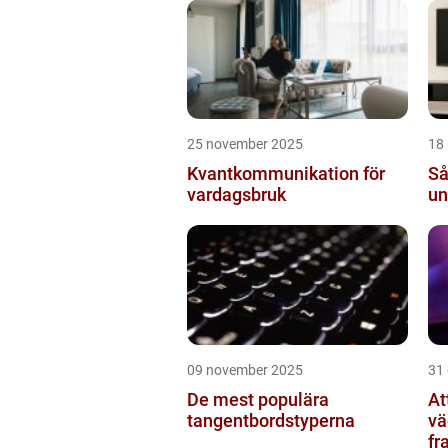
ko
25 november 2025
18
Kvantkommunikation för
Så
vardagsbruk
un
09 november 2025
31
De mest populära
At
tangentbordstyperna
vä
fr