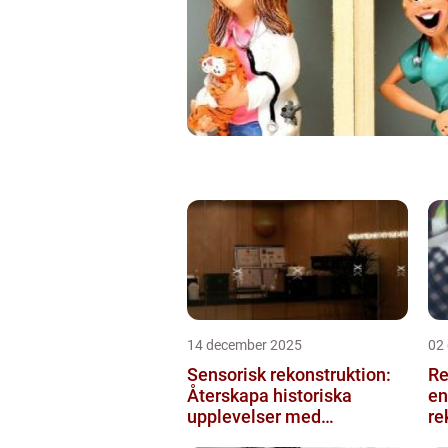
14 december 2025
02
Sensorisk rekonstruktion:
Re
Återskapa historiska
en
upplevelser med
re
multimodala AI
me