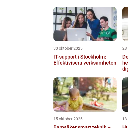
30 oktober 2025
28
IT-support i Stockholm:
De
Effektivisera verksamheten
he
di
15 oktober 2025
13
Barnsäker smart teknik –
Hu