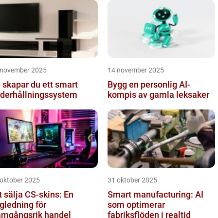
mmunikati...
 november 2025
14 november 2025
 skapar du ett smart
Bygg en personlig AI-
derhållningssystem
kompis av gamla leksaker
 oktober 2025
31 oktober 2025
t sälja CS-skins: En
Smart manufacturing: AI
gledning för
som optimerar
amgångsrik handel
fabriksflöden i realtid