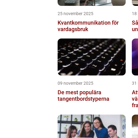
25 november 2025
18
Kvantkommunikation för
Så
vardagsbruk
un
09 november 2025
31
De mest populära
At
tangentbordstyperna
vä
fr