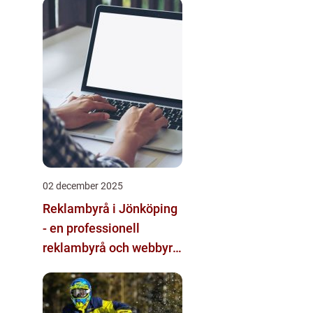
multimodala AI
02 december 2025
Reklambyrå i Jönköping
- en professionell
reklambyrå och webbyrå
med passion för digital
kommunikation