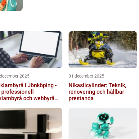
 december 2025
01 december 2025
klambyrå i Jönköping -
Nikasilcylinder: Teknik,
 professionell
renovering och hållbar
klambyrå och webbyrå
prestanda
d passion för digital
mmunikati...