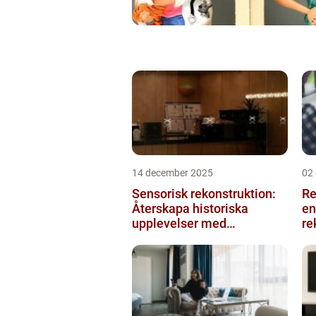
14 december 2025
02
Sensorisk rekonstruktion:
Re
Återskapa historiska
en
upplevelser med
re
multimodala AI
me
ko