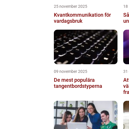
25 november 2025
18
Kvantkommunikation för
Så
vardagsbruk
un
09 november 2025
31
De mest populära
At
tangentbordstyperna
vä
fr