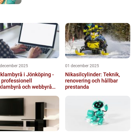
 december 2025
01 december 2025
klambyrå i Jönköping -
Nikasilcylinder: Teknik,
 professionell
renovering och hållbar
klambyrå och webbyrå
prestanda
d passion för digital
mmunikati...