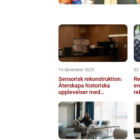
14 december 2025
02
Sensorisk rekonstruktion:
Re
Återskapa historiska
en
upplevelser med
re
multimodala AI
me
ko