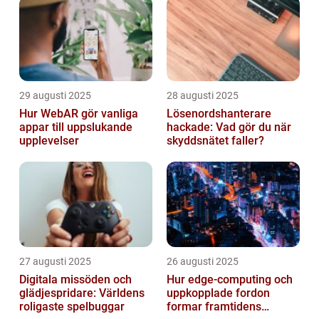
29 augusti 2025
28 augusti 2025
Hur WebAR gör vanliga
Lösenordshanterare
appar till uppslukande
hackade: Vad gör du när
upplevelser
skyddsnätet faller?
27 augusti 2025
26 augusti 2025
Digitala missöden och
Hur edge‑computing och
glädjespridare: Världens
uppkopplade fordon
roligaste spelbuggar
formar framtidens