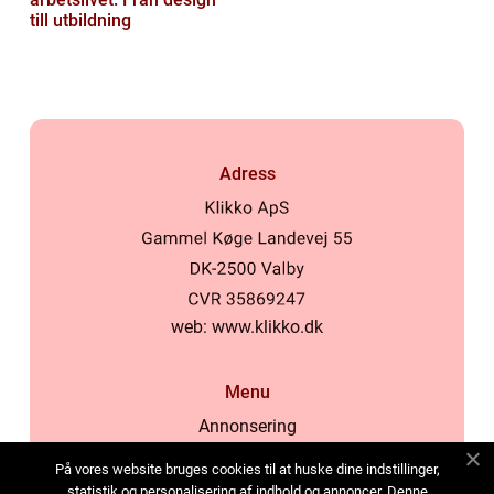
till utbildning
Adress
web:
www.klikko.dk
Menu
Annonsering
Om oss
På vores website bruges cookies til at huske dine indstillinger,
Cookies
statistik og personalisering af indhold og annoncer. Denne