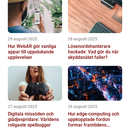
29 augusti 2025
28 augusti 2025
Hur WebAR gör vanliga
Lösenordshanterare
appar till uppslukande
hackade: Vad gör du när
upplevelser
skyddsnätet faller?
27 augusti 2025
26 augusti 2025
Digitala missöden och
Hur edge‑computing och
glädjespridare: Världens
uppkopplade fordon
roligaste spelbuggar
formar framtidens