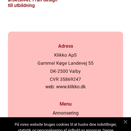
till utbildning
Adress
web:
www.klikko.dk
Menu
Annonsering
Om oss
På vores website bruges cookies til at huske dine indstillinger,
Cookies
statistik og personalisering af indhold og annoncer. Denne