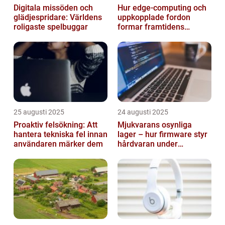
Digitala missöden och
Hur edge‑computing och
glädjespridare: Världens
uppkopplade fordon
roligaste spelbuggar
formar framtidens
smarta städer
25 augusti 2025
24 augusti 2025
Proaktiv felsökning: Att
Mjukvarans osynliga
hantera tekniska fel innan
lager – hur firmware styr
användaren märker dem
hårdvaran under
operativsystemet