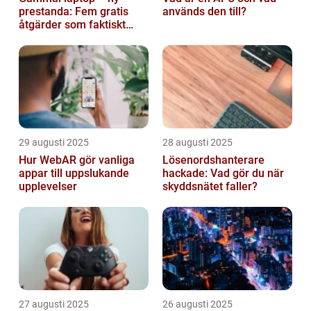
prestanda: Fem gratis
används den till?
åtgärder som faktiskt
funkar
29 augusti 2025
28 augusti 2025
Hur WebAR gör vanliga
Lösenordshanterare
appar till uppslukande
hackade: Vad gör du när
upplevelser
skyddsnätet faller?
27 augusti 2025
26 augusti 2025