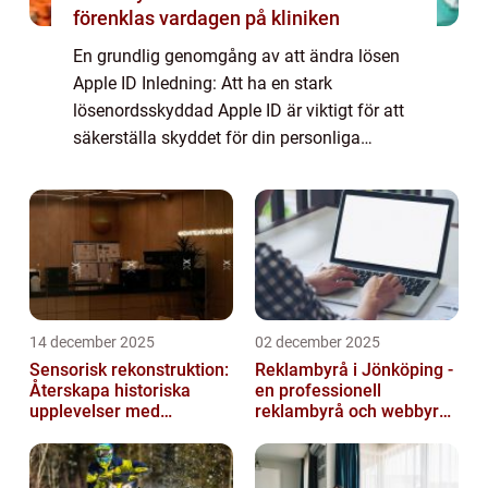
förenklas vardagen på kliniken
En grundlig genomgång av att ändra lösen
Apple ID Inledning: Att ha en stark
lösenordsskyddad Apple ID är viktigt för att
säkerställa skyddet för din personliga
information och dina digitala tillgångar. I
denna artikel kommer vi att utforska
processe...
14 december 2025
02 december 2025
Sensorisk rekonstruktion:
Reklambyrå i Jönköping -
Återskapa historiska
en professionell
upplevelser med
reklambyrå och webbyrå
multimodala AI
med passion för digital
kommunikati...