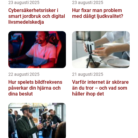
23 augusti 2025
23 augusti 2025
Cybersäkerhetsrisker i
Hur fixar man problem
smart jordbruk och digital
med dåligt ljudkvalitet?
livsmedelskedja
22 augusti 2025
21 augusti 2025
Hur spelets bildfrekvens
Varför internet är skörare
påverkar din hjärna och
än du tror – och vad som
dina beslut
håller ihop det