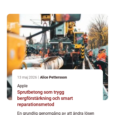
information och dina digitala tillgångar. I
denna artikel kommer vi att utforska
processe...
13 maj 2026
Alice Pettersson
Apple
Sprutbetong som trygg
bergförstärkning och smart
reparationsmetod
En grundlig genomgång av att ändra lösen