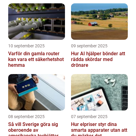
laddning
10 september 2025
09 september 2025
Varför din gamla router
Hur AI hjälper bönder att
kan vara ett säkerhetshot
rädda skördar med
hemma
drönare
08 september 2025
07 september 2025
Så vill Sverige göra sig
Hur elpriser styr dina
oberoende av
smarta apparater utan att
amerikanska techjättar
du märker det