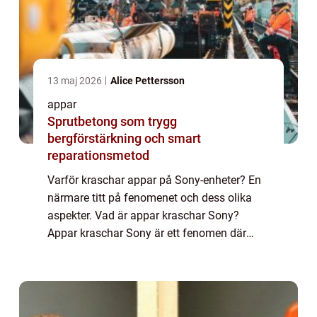
13 maj 2026
Alice Pettersson
appar
Sprutbetong som trygg
bergförstärkning och smart
reparationsmetod
Varför kraschar appar på Sony-enheter? En
närmare titt på fenomenet och dess olika
aspekter. Vad är appar kraschar Sony?
Appar kraschar Sony är ett fenomen där
applikationer på Sony-enheter plötsligt
slutar fungera och stänger ned utan
förvarning. De...