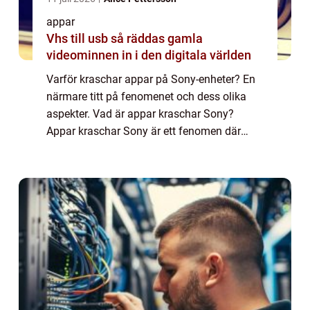
appar
Vhs till usb så räddas gamla
videominnen in i den digitala världen
Varför kraschar appar på Sony-enheter? En
närmare titt på fenomenet och dess olika
aspekter. Vad är appar kraschar Sony?
Appar kraschar Sony är ett fenomen där
applikationer på Sony-enheter plötsligt
slutar fungera och stänger ned utan
förvarning. De...