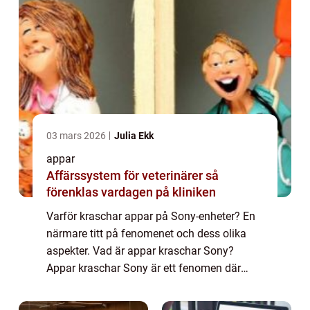
03 mars 2026
Julia Ekk
appar
Affärssystem för veterinärer så
förenklas vardagen på kliniken
Varför kraschar appar på Sony-enheter? En
närmare titt på fenomenet och dess olika
aspekter. Vad är appar kraschar Sony?
Appar kraschar Sony är ett fenomen där
applikationer på Sony-enheter plötsligt
slutar fungera och stänger ned utan