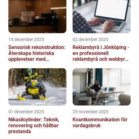
förvarning. De...
14 december 2025
02 december 2025
Sensorisk rekonstruktion:
Reklambyrå i Jönköping -
Återskapa historiska
en professionell
upplevelser med
reklambyrå och webbyrå
multimodala AI
med passion för digital
kommunikati...
01 december 2025
25 november 2025
Nikasilcylinder: Teknik,
Kvantkommunikation för
renovering och hållbar
vardagsbruk
prestanda