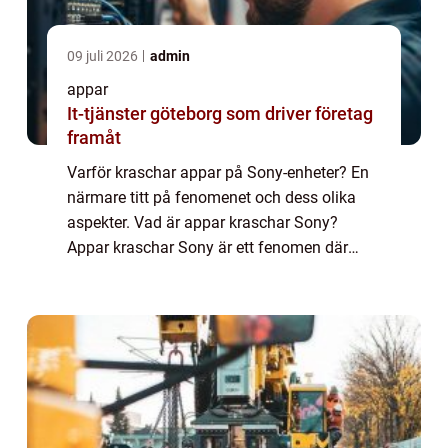
09 juli 2026
admin
appar
It-tjänster göteborg som driver företag
framåt
Varför kraschar appar på Sony-enheter? En
närmare titt på fenomenet och dess olika
aspekter. Vad är appar kraschar Sony?
Appar kraschar Sony är ett fenomen där
applikationer på Sony-enheter plötsligt
slutar fungera och stänger ned utan
förvarning. De...