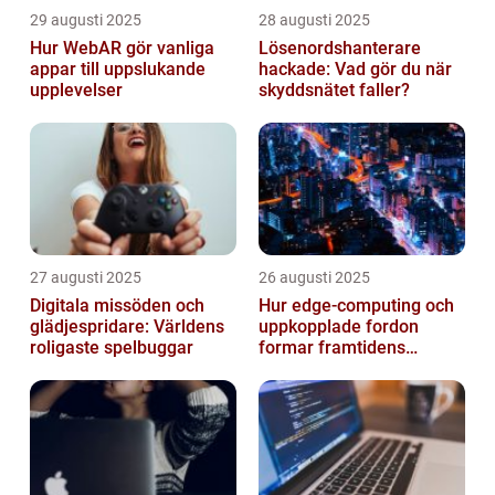
29 augusti 2025
28 augusti 2025
Hur WebAR gör vanliga
Lösenordshanterare
appar till uppslukande
hackade: Vad gör du när
upplevelser
skyddsnätet faller?
27 augusti 2025
26 augusti 2025
Digitala missöden och
Hur edge‑computing och
glädjespridare: Världens
uppkopplade fordon
roligaste spelbuggar
formar framtidens
smarta städer