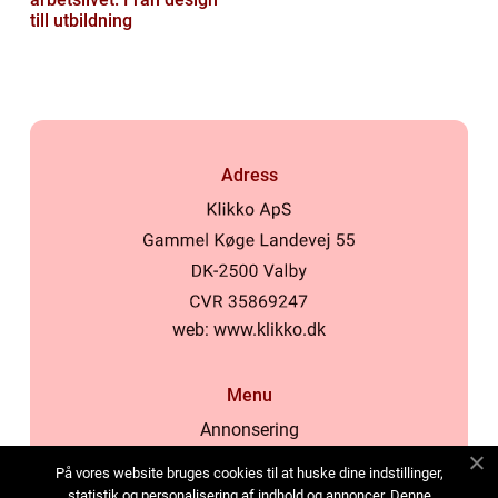
till utbildning
Adress
web:
www.klikko.dk
Menu
Annonsering
Om oss
På vores website bruges cookies til at huske dine indstillinger,
Cookies
statistik og personalisering af indhold og annoncer. Denne