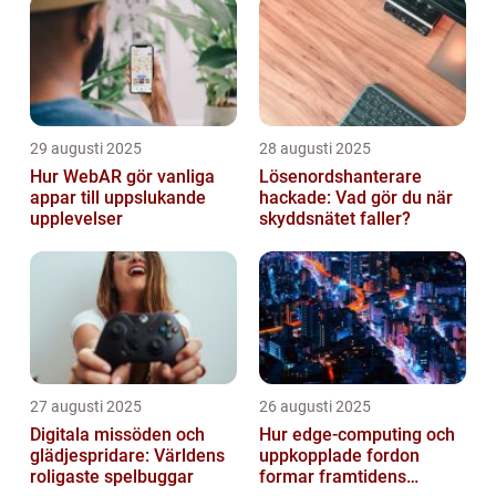
29 augusti 2025
28 augusti 2025
Hur WebAR gör vanliga
Lösenordshanterare
appar till uppslukande
hackade: Vad gör du när
upplevelser
skyddsnätet faller?
27 augusti 2025
26 augusti 2025
Digitala missöden och
Hur edge‑computing och
glädjespridare: Världens
uppkopplade fordon
roligaste spelbuggar
formar framtidens