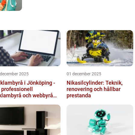
 december 2025
01 december 2025
klambyrå i Jönköping -
Nikasilcylinder: Teknik,
 professionell
renovering och hållbar
klambyrå och webbyrå
prestanda
d passion för digital
mmunikati...