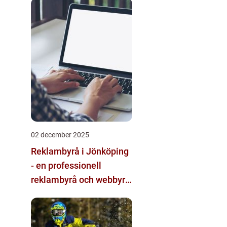
multimodala AI
02 december 2025
Reklambyrå i Jönköping
- en professionell
reklambyrå och webbyrå
med passion för digital
kommunikation