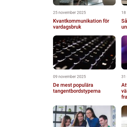
25 november 2025
18
Kvantkommunikation för
Så
vardagsbruk
un
09 november 2025
31
De mest populära
At
tangentbordstyperna
vä
fr