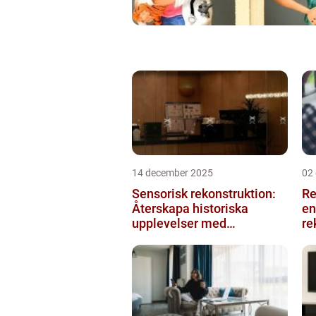
14 december 2025
02
Sensorisk rekonstruktion:
Re
Återskapa historiska
en
upplevelser med
re
multimodala AI
me
ko