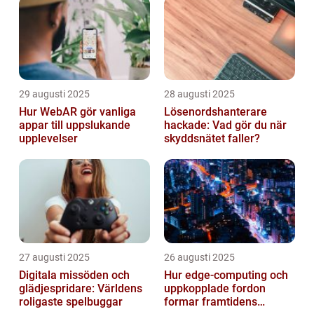
29 augusti 2025
28 augusti 2025
Hur WebAR gör vanliga
Lösenordshanterare
appar till uppslukande
hackade: Vad gör du när
upplevelser
skyddsnätet faller?
27 augusti 2025
26 augusti 2025
Digitala missöden och
Hur edge‑computing och
glädjespridare: Världens
uppkopplade fordon
roligaste spelbuggar
formar framtidens