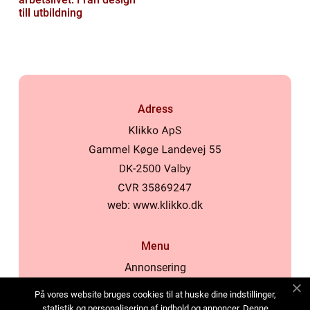
till utbildning
Adress
web:
www.klikko.dk
Menu
Annonsering
Om oss
På vores website bruges cookies til at huske dine indstillinger,
Cookies
statistik og personalisering af indhold og annoncer. Denne