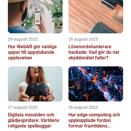
29 augusti 2025
28 augusti 2025
Hur WebAR gör vanliga
Lösenordshanterare
appar till uppslukande
hackade: Vad gör du när
upplevelser
skyddsnätet faller?
27 augusti 2025
26 augusti 2025
Digitala missöden och
Hur edge‑computing och
glädjespridare: Världens
uppkopplade fordon
roligaste spelbuggar
formar framtidens