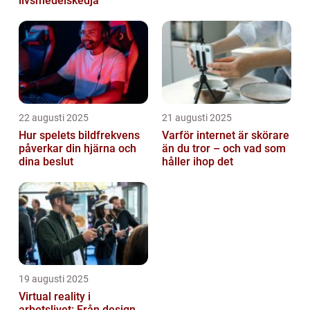
livsmedelskedja
22 augusti 2025
21 augusti 2025
Hur spelets bildfrekvens
Varför internet är skörare
påverkar din hjärna och
än du tror – och vad som
dina beslut
håller ihop det
19 augusti 2025
Virtual reality i
arbetslivet: Från design