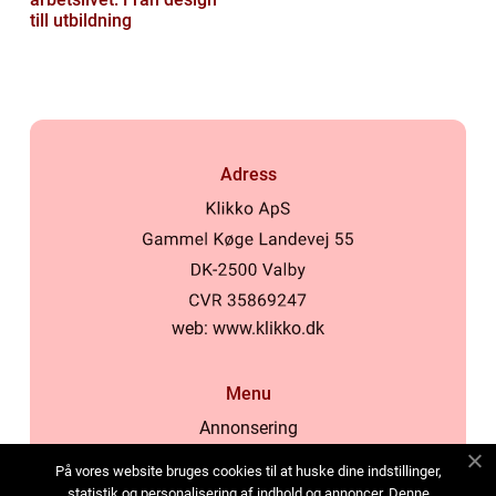
till utbildning
Adress
web:
www.klikko.dk
Menu
Annonsering
Om oss
På vores website bruges cookies til at huske dine indstillinger,
Cookies
statistik og personalisering af indhold og annoncer. Denne