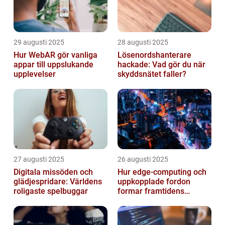
29 augusti 2025
28 augusti 2025
Hur WebAR gör vanliga
Lösenordshanterare
appar till uppslukande
hackade: Vad gör du när
upplevelser
skyddsnätet faller?
27 augusti 2025
26 augusti 2025
Digitala missöden och
Hur edge‑computing och
glädjespridare: Världens
uppkopplade fordon
roligaste spelbuggar
formar framtidens
smarta städer