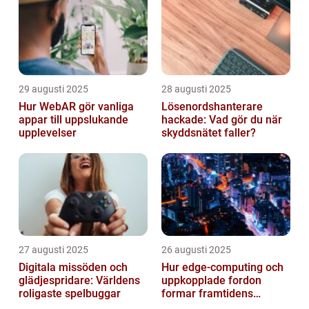
29 augusti 2025
28 augusti 2025
Hur WebAR gör vanliga
Lösenordshanterare
appar till uppslukande
hackade: Vad gör du när
upplevelser
skyddsnätet faller?
27 augusti 2025
26 augusti 2025
Digitala missöden och
Hur edge‑computing och
glädjespridare: Världens
uppkopplade fordon
roligaste spelbuggar
formar framtidens
smarta städer