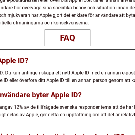
liga e-postadressen eller överföra Apple ID:et till en annan använ
ndare bör överväga sina specifika behov och situation innan de
och mjukvaran har Apple gjort det enklare för användare att byta
entiella utmaningarna och konsekvenserna.
FAQ
Apple ID?
e ID. Du kan antingen skapa ett nytt Apple ID med en annan e-post
le ID eller överföra ditt Apple ID till en annan person genom att 
 användare byter Apple ID?
angav 12% av de tillfrågade svenska respondenterna att de har b
igt delas av Apple, ger detta en uppfattning om att det är relativ