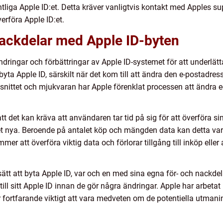
intliga Apple ID:et. Detta kräver vanligtvis kontakt med Apples s
verföra Apple ID:et.
nackdelar med Apple ID-byten
dringar och förbättringar av Apple ID-systemet för att underlät
 byta Apple ID, särskilt när det kom till att ändra den e-postadres
nittet och mjukvaran har Apple förenklat processen att ändra 
tt det kan kräva att användaren tar tid på sig för att överföra 
 det nya. Beroende på antalet köp och mängden data kan detta va
er att överföra viktig data och förlorar tillgång till inköp eller
ätt att byta Apple ID, var och en med sina egna för- och nackd
ill sitt Apple ID innan de gör några ändringar. Apple har arbetat
är fortfarande viktigt att vara medveten om de potentiella utma