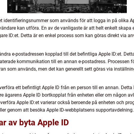
et identifieringsnummer som används för att logga in på olika App
ändare kan utföra. En av de vanligaste är att helt enkelt skapa 
igare ID:et. Detta är en enkel process som kan göras direkt via 
ändra e-postadressen kopplad till det befintliga Apple ID:et. De
elaterade kommunikation till en annan e-postadress. Processen fö
 som används, men det kan generellt sett göras via inställning
överföra ett befintligt Apple ID från en person till en annan. Det
are ägarens Apple ID bortkopplat från enheten eller om någon av
t överföra Apple ID:et varierar också beroende på enheten och p
ller genom att besöka Apple ID-webbplatsens supportavdelning.
ar av byta Apple ID