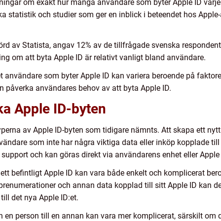
ätningar om exakt hur många användare som byter Apple ID varje å
ika statistik och studier som ger en inblick i beteendet hos Appl
rd av Statista, angav 12% av de tillfrågade svenska respondenter
ng om att byta Apple ID är relativt vanligt bland användare.
alet användare som byter Apple ID kan variera beroende på fakto
kan påverka användares behov av att byta Apple ID.
ika Apple ID-byten
typerna av Apple ID-byten som tidigare nämnts. Att skapa ett nyt
dare som inte har några viktiga data eller inköp kopplade till si
 support och kan göras direkt via användarens enhet eller Apple
 ett befintligt Apple ID kan vara både enkelt och komplicerat b
renumerationer och annan data kopplad till sitt Apple ID kan de
ill det nya Apple ID:et.
från en person till en annan kan vara mer komplicerat, särskilt o