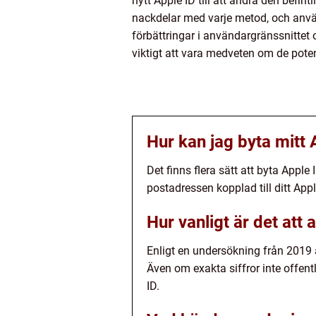
nytt Apple ID till att ändra den befint
nackdelar med varje metod, och anvä
förbättringar i användargränssnittet 
viktigt att vara medveten om de pot
Hur kan jag byta mitt 
Det finns flera sätt att byta Appl
postadressen kopplad till ditt App
Hur vanligt är det att
Enligt en undersökning från 2019 
Även om exakta siffror inte offentl
ID.