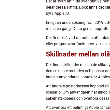
Det är svårt att hitta kvantitativa m
delar dessa siffror. Dock finns det ol
byta Apple ID.
Enligt en undersökning från 2019 utfö
minst en gång. Detta ger en uppfattni
Det är också värt att notera att ant
eller programvarufunktioner, vilket 
Skillnader mellan ol
Det finns skillnader mellan de olika 
den enklaste metoden och passar använ
inte att användaren kontaktar Apples
Att ändra e-postadressen kopplad till
scenario. Om användaren har inköp, p
säkerhetskopiera och överföra dessa t
Att överföra ett befintligt Apple ID 