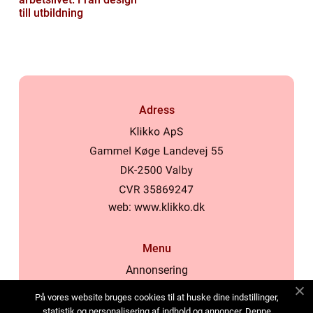
till utbildning
Adress
web:
www.klikko.dk
Menu
Annonsering
Om oss
På vores website bruges cookies til at huske dine indstillinger,
Cookies
statistik og personalisering af indhold og annoncer. Denne