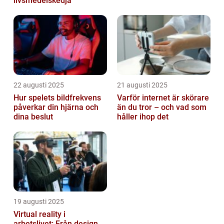
livsmedelskedja
22 augusti 2025
21 augusti 2025
Hur spelets bildfrekvens
Varför internet är skörare
påverkar din hjärna och
än du tror – och vad som
dina beslut
håller ihop det
19 augusti 2025
Virtual reality i
arbetslivet: Från design