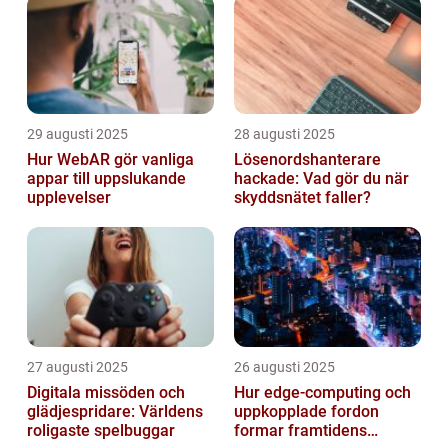
29 augusti 2025
28 augusti 2025
Hur WebAR gör vanliga
Lösenordshanterare
appar till uppslukande
hackade: Vad gör du när
upplevelser
skyddsnätet faller?
27 augusti 2025
26 augusti 2025
Digitala missöden och
Hur edge‑computing och
glädjespridare: Världens
uppkopplade fordon
roligaste spelbuggar
formar framtidens