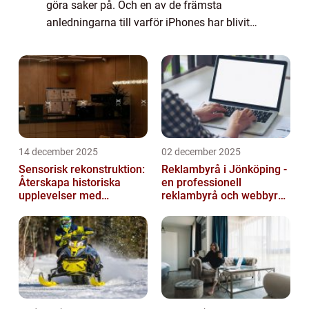
göra saker på. Och en av de främsta
anledningarna till varför iPhones har blivit
så populära är på grund av deras breda
utbud av appar. iPhone-appar har förändrat
hur vi spela...
14 december 2025
02 december 2025
Sensorisk rekonstruktion:
Reklambyrå i Jönköping -
Återskapa historiska
en professionell
upplevelser med
reklambyrå och webbyrå
multimodala AI
med passion för digital
kommunikati...