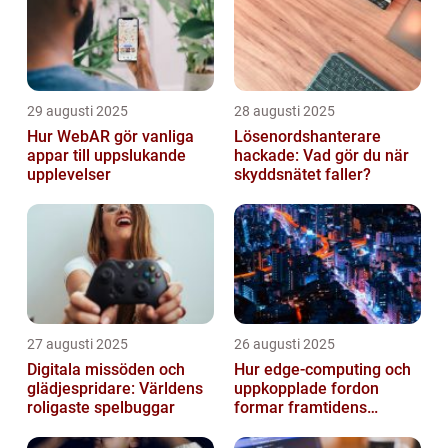
29 augusti 2025
28 augusti 2025
Hur WebAR gör vanliga
Lösenordshanterare
appar till uppslukande
hackade: Vad gör du när
upplevelser
skyddsnätet faller?
27 augusti 2025
26 augusti 2025
Digitala missöden och
Hur edge‑computing och
glädjespridare: Världens
uppkopplade fordon
roligaste spelbuggar
formar framtidens
smarta städer