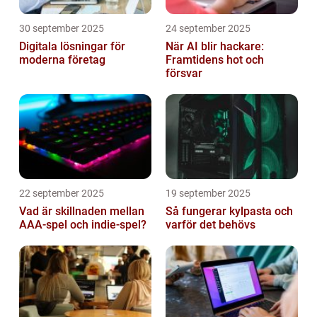
30 september 2025
24 september 2025
Digitala lösningar för
När AI blir hackare:
moderna företag
Framtidens hot och
försvar
22 september 2025
19 september 2025
Vad är skillnaden mellan
Så fungerar kylpasta och
AAA-spel och indie-spel?
varför det behövs