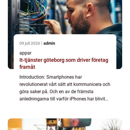
09 juli 2026
admin
appar
It-tjänster göteborg som driver företag
framåt
Introduction: Smartphones har
revolutionerat vårt sätt att kommunicera och
göra saker på. Och en av de främsta
anledningarna till varför iPhones har blivit
så populära är på grund av deras breda
utbud av appar. iPhone-appar har förändrat
hur vi spela...