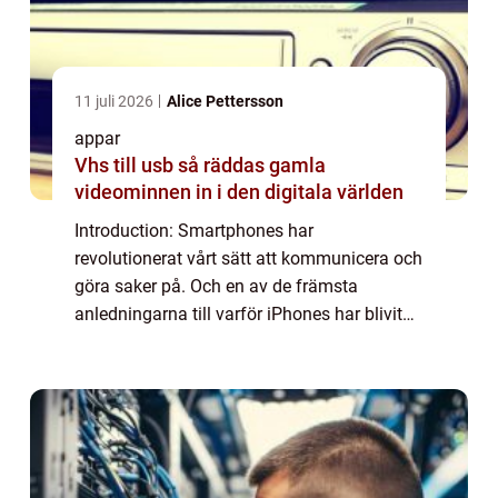
11 juli 2026
Alice Pettersson
appar
Vhs till usb så räddas gamla
videominnen in i den digitala världen
Introduction: Smartphones har
revolutionerat vårt sätt att kommunicera och
göra saker på. Och en av de främsta
anledningarna till varför iPhones har blivit
så populära är på grund av deras breda
utbud av appar. iPhone-appar har förändrat
hur vi spela...