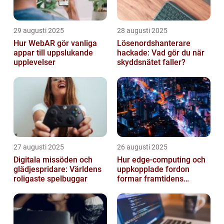
29 augusti 2025
28 augusti 2025
Hur WebAR gör vanliga
Lösenordshanterare
appar till uppslukande
hackade: Vad gör du när
upplevelser
skyddsnätet faller?
27 augusti 2025
26 augusti 2025
Digitala missöden och
Hur edge‑computing och
glädjespridare: Världens
uppkopplade fordon
roligaste spelbuggar
formar framtidens
smarta städer