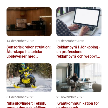
tjänster online. Dessa appar erbjuder
användare möjligheten att en...
14 december 2025
02 december 2025
Sensorisk rekonstruktion:
Reklambyrå i Jönköping -
Återskapa historiska
en professionell
upplevelser med
reklambyrå och webbyrå
multimodala AI
med passion för digital
kommunikati...
01 december 2025
25 november 2025
Nikasilcylinder: Teknik,
Kvantkommunikation för
renovering och hållbar
vardagsbruk