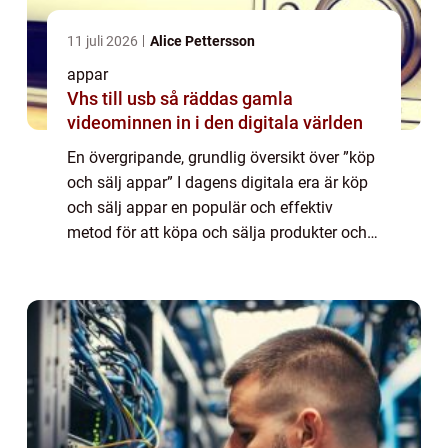
11 juli 2026
Alice Pettersson
appar
Vhs till usb så räddas gamla
videominnen in i den digitala världen
En övergripande, grundlig översikt över ”köp
och sälj appar” I dagens digitala era är köp
och sälj appar en populär och effektiv
metod för att köpa och sälja produkter och
tjänster online. Dessa appar erbjuder
användare möjligheten att en...