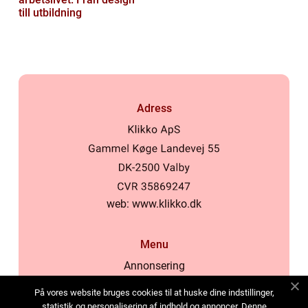
till utbildning
Adress
web:
www.klikko.dk
Menu
Annonsering
Om oss
På vores website bruges cookies til at huske dine indstillinger,
Cookies
statistik og personalisering af indhold og annoncer. Denne