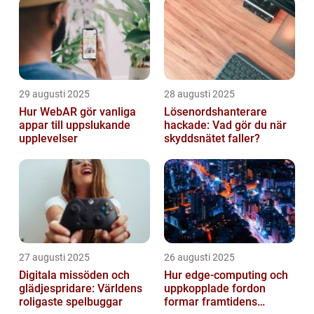
29 augusti 2025
28 augusti 2025
Hur WebAR gör vanliga
Lösenordshanterare
appar till uppslukande
hackade: Vad gör du när
upplevelser
skyddsnätet faller?
27 augusti 2025
26 augusti 2025
Digitala missöden och
Hur edge‑computing och
glädjespridare: Världens
uppkopplade fordon
roligaste spelbuggar
formar framtidens