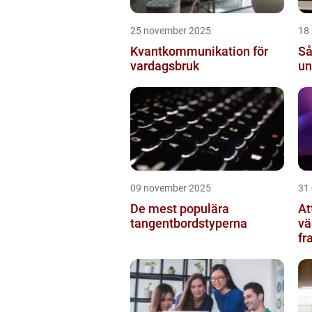
25 november 2025
18
Kvantkommunikation för
Så
vardagsbruk
un
09 november 2025
31
De mest populära
At
tangentbordstyperna
vä
fr