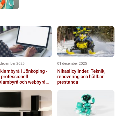
 december 2025
01 december 2025
klambyrå i Jönköping -
Nikasilcylinder: Teknik,
 professionell
renovering och hållbar
klambyrå och webbyrå
prestanda
d passion för digital
mmunikati...