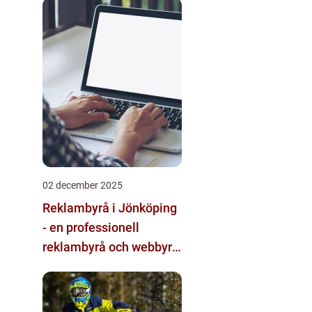
multimodala AI
02 december 2025
Reklambyrå i Jönköping
- en professionell
reklambyrå och webbyrå
med passion för digital
kommunikation