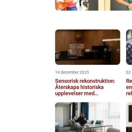
14 december 2025
02
Sensorisk rekonstruktion:
Re
Återskapa historiska
en
upplevelser med
re
multimodala AI
me
ko