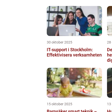
30 oktober 2025
28
IT-support i Stockholm:
De
Effektivisera verksamheten
he
di
15 oktober 2025
13
Barnsäker smart teknik –
Hu