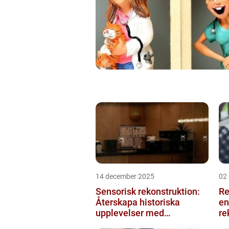
14 december 2025
02
Sensorisk rekonstruktion:
Re
Återskapa historiska
en
upplevelser med
re
multimodala AI
me