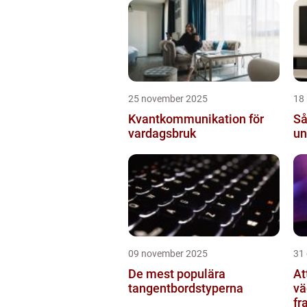
ko
25 november 2025
18
Kvantkommunikation för
Så
vardagsbruk
un
09 november 2025
31
De mest populära
At
tangentbordstyperna
vä
fr