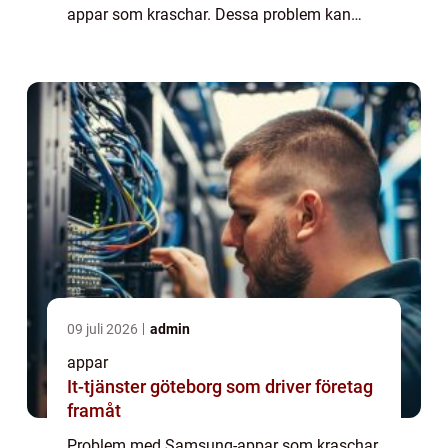
appar som kraschar. Dessa problem kan
vara irriterande och påverka
användarupplevelsen avsevärt. I denna
artikel kommer vi ...
09 juli 2026
admin
appar
It-tjänster göteborg som driver företag
framåt
Problem med Samsung-appar som kraschar