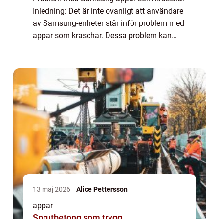
Inledning: Det är inte ovanligt att användare
av Samsung-enheter står inför problem med
appar som kraschar. Dessa problem kan
vara irriterande och påverka
användarupplevelsen avsevärt. I denna
artikel kommer vi ...
13 maj 2026
Alice Pettersson
appar
Sprutbetong som trygg