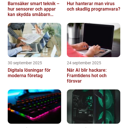
Barnsäker smart teknik –
Hur hanterar man virus
hur sensorer och appar
och skadlig programvara?
kan skydda småbarn
hemma
30 september 2025
24 september 2025
Digitala lösningar för
När AI blir hackare:
moderna företag
Framtidens hot och
försvar