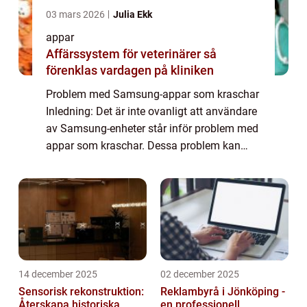
03 mars 2026
Julia Ekk
appar
Affärssystem för veterinärer så
förenklas vardagen på kliniken
Problem med Samsung-appar som kraschar
Inledning: Det är inte ovanligt att användare
av Samsung-enheter står inför problem med
appar som kraschar. Dessa problem kan
vara irriterande och påverka
användarupplevelsen avsevärt. I denna
artikel kommer vi ...
14 december 2025
02 december 2025
Sensorisk rekonstruktion:
Reklambyrå i Jönköping -
Återskapa historiska
en professionell