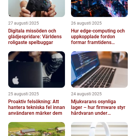
27 augusti 2025
26 augusti 2025
Digitala missöden och
Hur edge‑computing och
glädjespridare: Världens
uppkopplade fordon
roligaste spelbuggar
formar framtidens
smarta städer
25 augusti 2025
24 augusti 2025
Proaktiv felsökning: Att
Mjukvarans osynliga
hantera tekniska fel innan
lager – hur firmware styr
användaren märker dem
hårdvaran under
operativsystemet