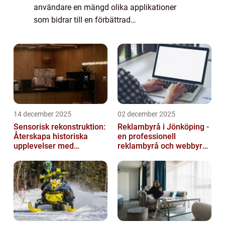
användare en mängd olika applikationer
som bidrar till en förbättrad
mobilupplevelse. Denna artikel kommer att
ge en grundlig översikt av Samsung Appar,
presentera olika ...
14 december 2025
02 december 2025
Sensorisk rekonstruktion:
Reklambyrå i Jönköping -
Återskapa historiska
en professionell
upplevelser med
reklambyrå och webbyrå
multimodala AI
med passion för digital
kommunikati...