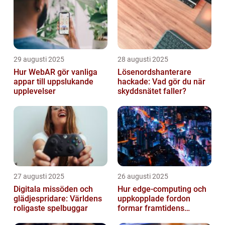
29 augusti 2025
28 augusti 2025
Hur WebAR gör vanliga
Lösenordshanterare
appar till uppslukande
hackade: Vad gör du när
upplevelser
skyddsnätet faller?
27 augusti 2025
26 augusti 2025
Digitala missöden och
Hur edge‑computing och
glädjespridare: Världens
uppkopplade fordon
roligaste spelbuggar
formar framtidens
smarta städer