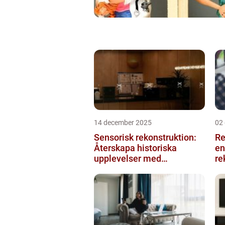
14 december 2025
02
Sensorisk rekonstruktion:
Re
Återskapa historiska
en
upplevelser med
re
multimodala AI
me
ko