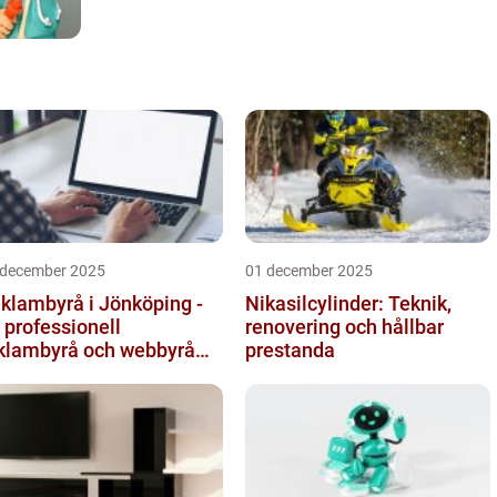
 december 2025
01 december 2025
klambyrå i Jönköping -
Nikasilcylinder: Teknik,
 professionell
renovering och hållbar
klambyrå och webbyrå
prestanda
d passion för digital
mmunikati...