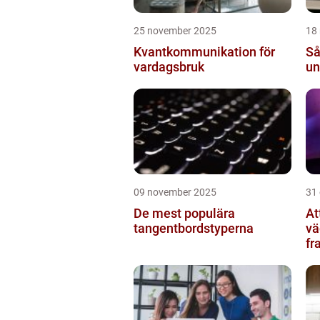
25 november 2025
18
Kvantkommunikation för
Så
vardagsbruk
un
09 november 2025
31
De mest populära
At
tangentbordstyperna
vä
fr