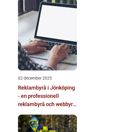
multimodala AI
02 december 2025
Reklambyrå i Jönköping
- en professionell
reklambyrå och webbyrå
med passion för digital
kommunikation