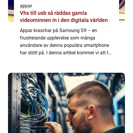
appar
Vhs till usb så räddas gamla
videominnen in i den digitala världen
Appar kraschar på Samsung S9 – en
frustrerande upplevelse som många
användare av denna populära smartphone
har stött på. I denna artikel kommer vi att ta
en djupdykning i problemet med appar som
kraschar på Samsung S9 och analysera de
olika fak...