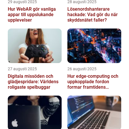
29 augusti 2025
28 augusti 2025
Hur WebAR gör vanliga
Lösenordshanterare
appar till uppslukande
hackade: Vad gör du när
upplevelser
skyddsnätet faller?
27 augusti 2025
26 augusti 2025
Digitala missöden och
Hur edge‑computing och
glädjespridare: Världens
uppkopplade fordon
roligaste spelbuggar
formar framtidens
smarta städer