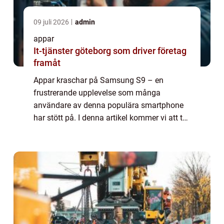
09 juli 2026
admin
appar
It-tjänster göteborg som driver företag
framåt
Appar kraschar på Samsung S9 – en
frustrerande upplevelse som många
användare av denna populära smartphone
har stött på. I denna artikel kommer vi att ta
en djupdykning i problemet med appar som
kraschar på Samsung S9 och analysera de
olika fak...