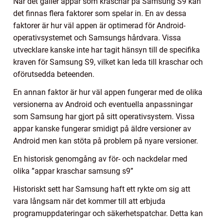
När det gäller appar som kraschar på Samsung S9 kan
det finnas flera faktorer som spelar in. En av dessa
faktorer är hur väl appen är optimerad för Android-
operativsystemet och Samsungs hårdvara. Vissa
utvecklare kanske inte har tagit hänsyn till de specifika
kraven för Samsung S9, vilket kan leda till kraschar och
oförutsedda beteenden.
En annan faktor är hur väl appen fungerar med de olika
versionerna av Android och eventuella anpassningar
som Samsung har gjort på sitt operativsystem. Vissa
appar kanske fungerar smidigt på äldre versioner av
Android men kan stöta på problem på nyare versioner.
En historisk genomgång av för- och nackdelar med
olika ”appar kraschar samsung s9”
Historiskt sett har Samsung haft ett rykte om sig att
vara långsam när det kommer till att erbjuda
programuppdateringar och säkerhetspatchar. Detta kan