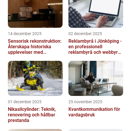
olika fak...
14 december 2025
02 december 2025
Sensorisk rekonstruktion:
Reklambyrå i Jönköping -
Återskapa historiska
en professionell
upplevelser med
reklambyrå och webbyrå
multimodala AI
med passion för digital
kommunikati...
01 december 2025
25 november 2025
Nikasilcylinder: Teknik,
Kvantkommunikation för
renovering och hållbar
vardagsbruk
prestanda