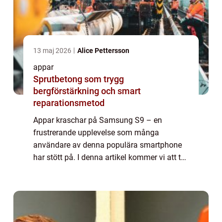
13 maj 2026
Alice Pettersson
appar
Sprutbetong som trygg
bergförstärkning och smart
reparationsmetod
Appar kraschar på Samsung S9 – en
frustrerande upplevelse som många
användare av denna populära smartphone
har stött på. I denna artikel kommer vi att ta
en djupdykning i problemet med appar som
kraschar på Samsung S9 och analysera de
olika fak...