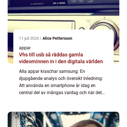
11 juli 2026
Alice Pettersson
appar
Vhs till usb så räddas gamla
videominnen in i den digitala världen
Alla appar kraschar samsung: En
djupgående analys och översikt Inledning:
Att använda en smartphone är idag en
central del av mångas vardag och när det
uppstår problem kan det vara både
frustrerande och irriterande. Ett vanligt
problem som Samsung-an...