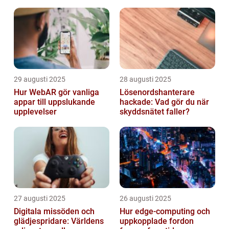
funkar
29 augusti 2025
28 augusti 2025
Hur WebAR gör vanliga
Lösenordshanterare
appar till uppslukande
hackade: Vad gör du när
upplevelser
skyddsnätet faller?
27 augusti 2025
26 augusti 2025
Digitala missöden och
Hur edge‑computing och
glädjespridare: Världens
uppkopplade fordon