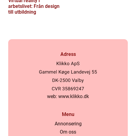
Virtual reality i
arbetslivet: Från design
till utbildning
Adress
web:
www.klikko.dk
Menu
Annonsering
Om oss