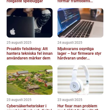
roligaste spelbuggar
formar framtidens
smarta städer
25 augusti 2025
24 augusti 2025
Proaktiv felsökning: Att
Mjukvarans osynliga
hantera tekniska fel innan
lager – hur firmware styr
användaren märker dem
hårdvaran under
operativsystemet
23 augusti 2025
23 augusti 2025
Cybersäkerhetsrisker i
Hur fixar man problem