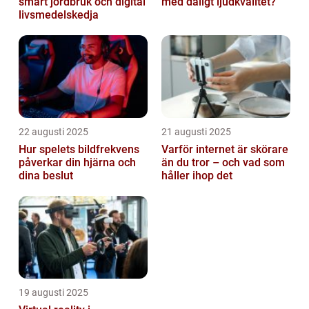
smart jordbruk och digital
med dåligt ljudkvalitet?
livsmedelskedja
22 augusti 2025
21 augusti 2025
Hur spelets bildfrekvens
Varför internet är skörare
påverkar din hjärna och
än du tror – och vad som
dina beslut
håller ihop det
19 augusti 2025