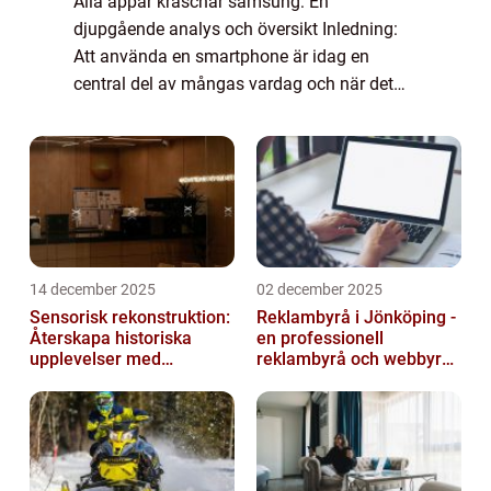
Alla appar kraschar samsung: En
djupgående analys och översikt Inledning:
Att använda en smartphone är idag en
central del av mångas vardag och när det
uppstår problem kan det vara både
frustrerande och irriterande. Ett vanligt
problem som Samsung-an...
14 december 2025
02 december 2025
Sensorisk rekonstruktion:
Reklambyrå i Jönköping -
Återskapa historiska
en professionell
upplevelser med
reklambyrå och webbyrå
multimodala AI
med passion för digital
kommunikati...