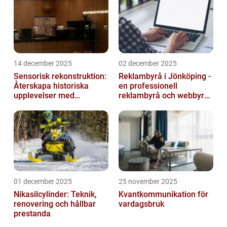
som smartphones, surfplattor ...
14 december 2025
02 december 2025
Sensorisk rekonstruktion:
Reklambyrå i Jönköping -
Återskapa historiska
en professionell
upplevelser med
reklambyrå och webbyrå
multimodala AI
med passion för digital
kommunikati...
01 december 2025
25 november 2025
Nikasilcylinder: Teknik,
Kvantkommunikation för
renovering och hållbar
vardagsbruk
prestanda