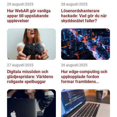
29 augusti 2025
28 augusti 2025
Hur WebAR gör vanliga
Lösenordshanterare
appar till uppslukande
hackade: Vad gör du när
upplevelser
skyddsnätet faller?
27 augusti 2025
26 augusti 2025
Digitala missöden och
Hur edge‑computing och
glädjespridare: Världens
uppkopplade fordon
roligaste spelbuggar
formar framtidens
smarta städer