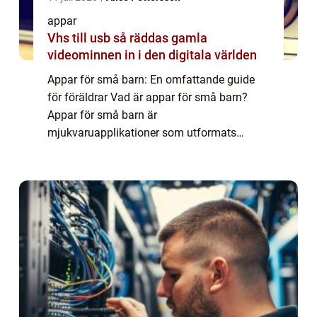
appar
Vhs till usb så räddas gamla
videominnen in i den digitala världen
Appar för små barn: En omfattande guide
för föräldrar Vad är appar för små barn?
Appar för små barn är
mjukvaruapplikationer som utformats
speciellt för att underhålla, lära och
stimulera små barn på digitala plattformar
som smartphones, surfplattor ...