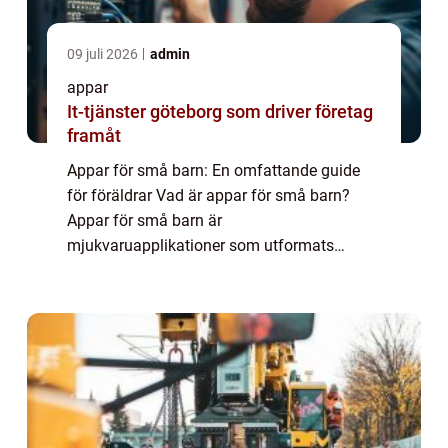
09 juli 2026
admin
appar
It-tjänster göteborg som driver företag
framåt
Appar för små barn: En omfattande guide
för föräldrar Vad är appar för små barn?
Appar för små barn är
mjukvaruapplikationer som utformats
speciellt för att underhålla, lära och
stimulera små barn på digitala plattformar
som smartphones, surfplattor ...