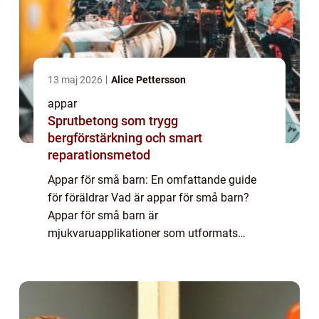
13 maj 2026
Alice Pettersson
appar
Sprutbetong som trygg
bergförstärkning och smart
reparationsmetod
Appar för små barn: En omfattande guide
för föräldrar Vad är appar för små barn?
Appar för små barn är
mjukvaruapplikationer som utformats
speciellt för att underhålla, lära och
stimulera små barn på digitala plattformar
som smartphones, surfplattor ...