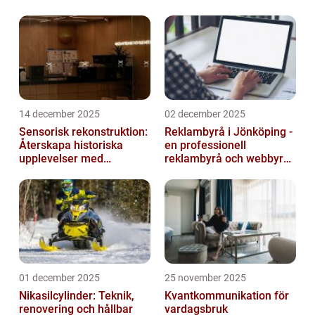
problem med att appar plötsl...
14 december 2025
02 december 2025
Sensorisk rekonstruktion:
Reklambyrå i Jönköping -
Återskapa historiska
en professionell
upplevelser med
reklambyrå och webbyrå
multimodala AI
med passion för digital
kommunikati...
01 december 2025
25 november 2025
Nikasilcylinder: Teknik,
Kvantkommunikation för
renovering och hållbar
vardagsbruk