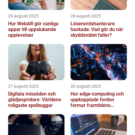
29 augusti 2025
28 augusti 2025
Hur WebAR gör vanliga
Lösenordshanterare
appar till uppslukande
hackade: Vad gör du när
upplevelser
skyddsnätet faller?
27 augusti 2025
26 augusti 2025
Digitala missöden och
Hur edge‑computing och
glädjespridare: Världens
uppkopplade fordon
roligaste spelbuggar
formar framtidens
smarta städer