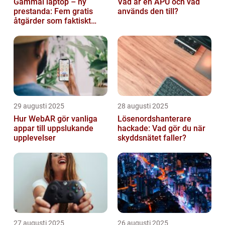
Gammal laptop – ny
Vad är en APU och vad
prestanda: Fem gratis
används den till?
åtgärder som faktiskt
funkar
29 augusti 2025
28 augusti 2025
Hur WebAR gör vanliga
Lösenordshanterare
appar till uppslukande
hackade: Vad gör du när
upplevelser
skyddsnätet faller?
27 augusti 2025
26 augusti 2025