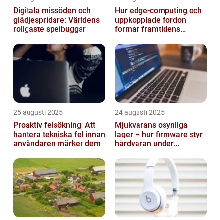
Digitala missöden och
Hur edge‑computing och
glädjespridare: Världens
uppkopplade fordon
roligaste spelbuggar
formar framtidens
smarta städer
25 augusti 2025
24 augusti 2025
Proaktiv felsökning: Att
Mjukvarans osynliga
hantera tekniska fel innan
lager – hur firmware styr
användaren märker dem
hårdvaran under
operativsystemet