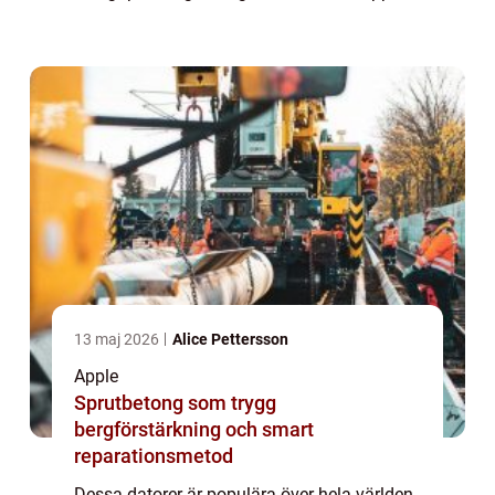
bärbar dator” – Apple bärbara datorer
tillverkas av det amerikanska te...
13 maj 2026
Alice Pettersson
Apple
Sprutbetong som trygg
bergförstärkning och smart
reparationsmetod
Dessa datorer är populära över hela världen