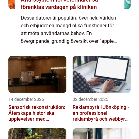
förenklas vardagen på kliniken
Dessa datorer är populära över hela världen
och erbjuder en mängd olika funktioner för
att möta användarnas behov. En
övergripande, grundlig översikt över ”apple
bärbar dator” – Apple bärbara datorer
tillverkas av det amerikanska te...
14 december 2025
02 december 2025
Sensorisk rekonstruktion:
Reklambyrå i Jönköping -
Återskapa historiska
en professionell
upplevelser med
reklambyrå och webbyrå
multimodala AI
med passion för digital
kommunikati...