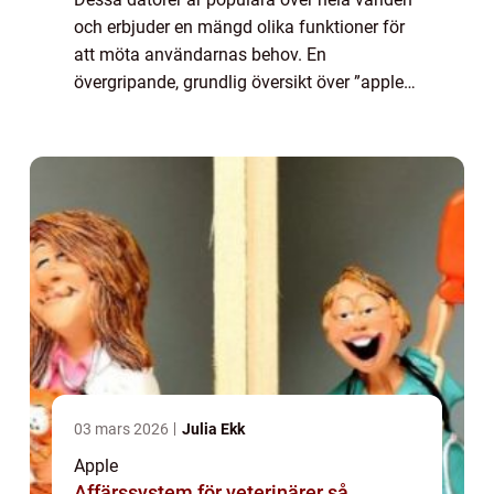
och erbjuder en mängd olika funktioner för
att möta användarnas behov. En
övergripande, grundlig översikt över ”apple
bärbar dator” – Apple bärbara datorer
tillverkas av det amerikanska te...
03 mars 2026
Julia Ekk
Apple
Affärssystem för veterinärer så