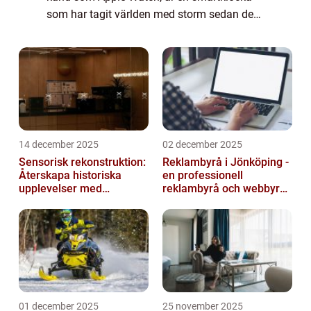
som har tagit världen med storm sedan dess
lansering 2015. Det är en kombination av ett
traditionellt klockur med avancerade funk...
14 december 2025
02 december 2025
Sensorisk rekonstruktion:
Reklambyrå i Jönköping -
Återskapa historiska
en professionell
upplevelser med
reklambyrå och webbyrå
multimodala AI
med passion för digital
kommunikati...
01 december 2025
25 november 2025