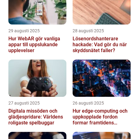
29 augusti 2025
28 augusti 2025
Hur WebAR gör vanliga
Lösenordshanterare
appar till uppslukande
hackade: Vad gör du när
upplevelser
skyddsnätet faller?
27 augusti 2025
26 augusti 2025
Digitala missöden och
Hur edge‑computing och
glädjespridare: Världens
uppkopplade fordon
roligaste spelbuggar
formar framtidens
smarta städer