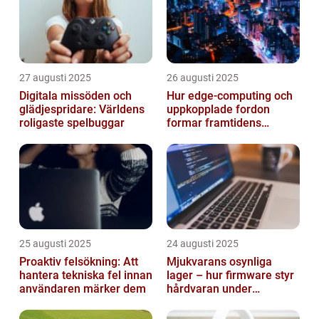
27 augusti 2025
26 augusti 2025
Digitala missöden och
Hur edge‑computing och
glädjespridare: Världens
uppkopplade fordon
roligaste spelbuggar
formar framtidens
smarta städer
25 augusti 2025
24 augusti 2025
Proaktiv felsökning: Att
Mjukvarans osynliga
hantera tekniska fel innan
lager – hur firmware styr
användaren märker dem
hårdvaran under
operativsystemet