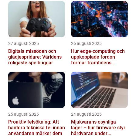
27 augusti 2025
26 augusti 2025
Digitala missöden och
Hur edge‑computing och
glädjespridare: Världens
uppkopplade fordon
roligaste spelbuggar
formar framtidens
smarta städer
25 augusti 2025
24 augusti 2025
Proaktiv felsökning: Att
Mjukvarans osynliga
hantera tekniska fel innan
lager – hur firmware styr
användaren märker dem
hårdvaran under