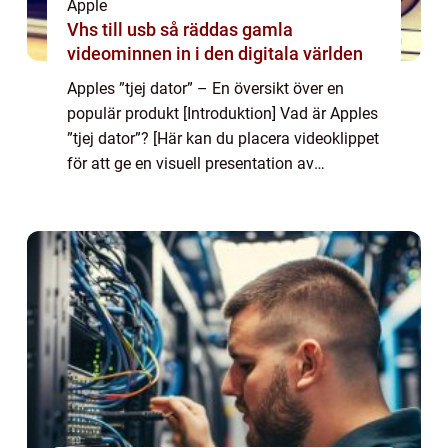
Apple
Vhs till usb så räddas gamla
videominnen in i den digitala världen
Apples ”tjej dator” – En översikt över en
populär produkt [Introduktion] Vad är Apples
”tjej dator”? [Här kan du placera videoklippet
för att ge en visuell presentation av
produkten] Apples ”tjej dator” är en...