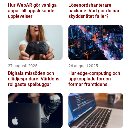
Hur WebAR gör vanliga
Lösenordshanterare
appar till uppslukande
hackade: Vad gör du när
upplevelser
skyddsnätet faller?
27 augusti 2025
26 augusti 2025
Digitala missöden och
Hur edge‑computing och
glädjespridare: Världens
uppkopplade fordon
roligaste spelbuggar
formar framtidens
smarta städer