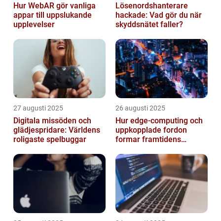
Hur WebAR gör vanliga
Lösenordshanterare
appar till uppslukande
hackade: Vad gör du när
upplevelser
skyddsnätet faller?
27 augusti 2025
26 augusti 2025
Digitala missöden och
Hur edge‑computing och
glädjespridare: Världens
uppkopplade fordon
roligaste spelbuggar
formar framtidens
smarta städer