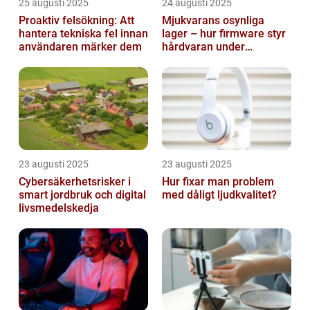
25 augusti 2025
24 augusti 2025
Proaktiv felsökning: Att
Mjukvarans osynliga
hantera tekniska fel innan
lager – hur firmware styr
användaren märker dem
hårdvaran under
operativsystemet
23 augusti 2025
23 augusti 2025
Cybersäkerhetsrisker i
Hur fixar man problem
smart jordbruk och digital
med dåligt ljudkvalitet?
livsmedelskedja