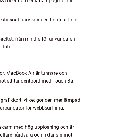
enser för mer lätta uppgifter till
esto snabbare kan den hantera flera
pacitet, från mindre för användaren
 dator.
tor. MacBook Air är tunnare och
emot ett tangentbord med Touch Bar,
 grafikkort, vilket gör den mer lämpad
bärbar dator för webbsurfning,
a-skärm med hög upplösning och är
llare hårdvara och riktar sig mot