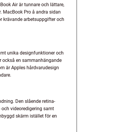
ook Air är tunnare och lättare,
er. MacBook Pro å andra sidan
för krävande arbetsuppgifter och
amt unika designfunktioner och
juder också en sammanhängande
om är Apples hårdvarudesign
ndare.
ndning. Den slående retina-
o- och videoredigering samt
byggd skärm istället för en