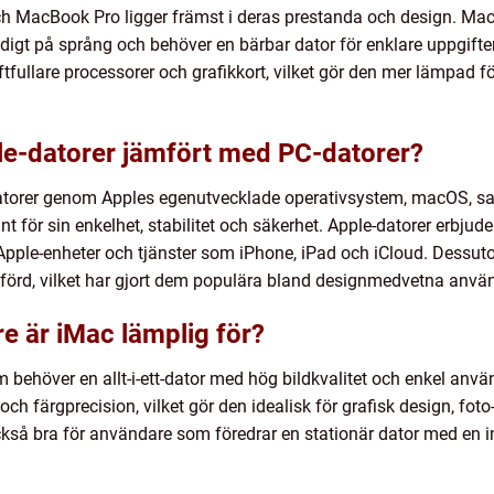
 MacBook Pro ligger främst i deras prestanda och design. MacB
digt på språng och behöver en bärbar dator för enklare uppgift
tfullare processorer och grafikkort, vilket gör den mer lämpad 
ple-datorer jämfört med PC-datorer?
C-datorer genom Apples egenutvecklade operativsystem, macOS, s
t för sin enkelhet, stabilitet och säkerhet. Apple-datorer erb
ple-enheter och tjänster som iPhone, iPad och iCloud. Dessut
tförd, vilket har gjort dem populära bland designmedvetna anvä
e är iMac lämplig för?
behöver en allt-i-ett-dator med hög bildkvalitet och enkel anvä
h färgprecision, vilket gör den idealisk för grafisk design, fot
kså bra för användare som föredrar en stationär dator med en in