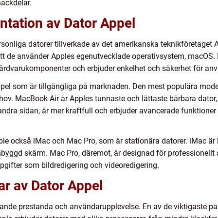
nackdelar.
ntation av Dator Appel
ersonliga datorer tillverkade av det amerikanska teknikföretaget A
 att de använder Apples egenutvecklade operativsystem, macOS.
hårdvarukomponenter och erbjuder enkelhet och säkerhet för an
 Appel som är tillgängliga på marknaden. Den mest populära mod
hov. MacBook Air är Apples tunnaste och lättaste bärbara dator,
ndra sidan, är mer kraftfull och erbjuder avancerade funktioner
le också iMac och Mac Pro, som är stationära datorer. iMac är k
 inbyggd skärm. Mac Pro, däremot, är designad för professionell
pgifter som bildredigering och videoredigering.
ar av Dator Appel
rande prestanda och användarupplevelse. En av de viktigaste p