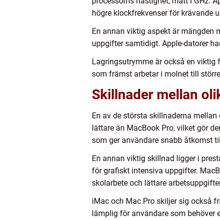
processorns hastighet, mätt i GHz. Ap
högre klockfrekvenser för krävande u
En annan viktig aspekt är mängden mi
uppgifter samtidigt. Apple-datorer h
Lagringsutrymme är också en viktig fa
som främst arbetar i molnet till stör
Skillnader mellan ol
En av de största skillnaderna mellan
lättare än MacBook Pro, vilket gör d
som ger användare snabb åtkomst till
En annan viktig skillnad ligger i pre
för grafiskt intensiva uppgifter. Mac
skolarbete och lättare arbetsuppgifter
iMac och Mac Pro skiljer sig också f
lämplig för användare som behöver en