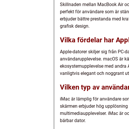
Skillnaden mellan MacBook Air och
perfekt för användare som är stän
erbjuder bättre prestanda med kraf
grafisk design.
Vilka fördelar har Ap
Apple-datorer skiljer sig från P
användarupplevelse. macOS är kän
ekosystemupplevelse med andra Ap
vanligtvis elegant och noggrant u
Vilken typ av användar
iMac är lämplig för användare som 
skärmen erbjuder hög upplösning oc
multimediaupplevelser. iMac är oc
bärbar dator.