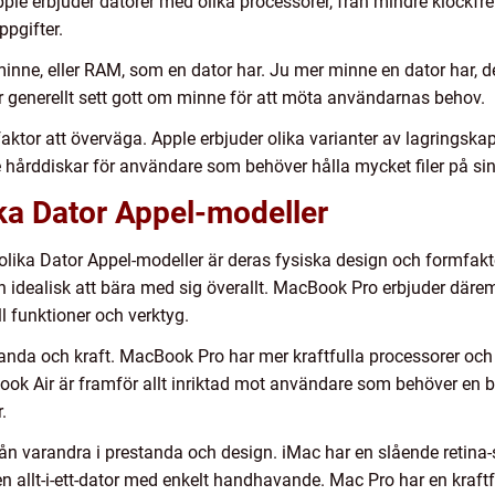
ple erbjuder datorer med olika processorer, från mindre klockfrekv
ppgifter.
nne, eller RAM, som en dator har. Ju mer minne en dator har, d
ar generellt sett gott om minne för att möta användarnas behov.
ktor att överväga. Apple erbjuder olika varianter av lagringska
re hårddiskar för användare som behöver hålla mycket filer på sin
ika Dator Appel-modeller
 olika Dator Appel-modeller är deras fysiska design och formfak
en idealisk att bära med sig överallt. MacBook Pro erbjuder där
 funktioner och verktyg.
standa och kraft. MacBook Pro har mer kraftfulla processorer och
Book Air är framför allt inriktad mot användare som behöver en 
.
rån varandra i prestanda och design. iMac har en slående retin
 allt-i-ett-dator med enkelt handhavande. Mac Pro har en kraftfu