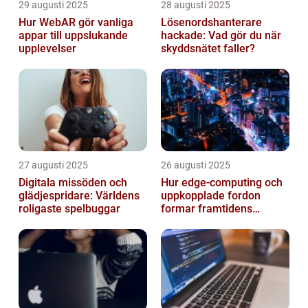
29 augusti 2025
28 augusti 2025
Hur WebAR gör vanliga
Lösenordshanterare
appar till uppslukande
hackade: Vad gör du när
upplevelser
skyddsnätet faller?
27 augusti 2025
26 augusti 2025
Digitala missöden och
Hur edge‑computing och
glädjespridare: Världens
uppkopplade fordon
roligaste spelbuggar
formar framtidens
smarta städer