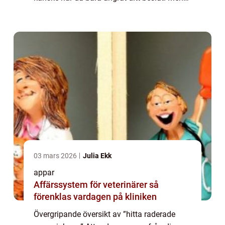
allt hopp är inte förlorat. Genom att använda
olika tekniker och verktyg...
03 mars 2026
Julia Ekk
appar
Affärssystem för veterinärer så
förenklas vardagen på kliniken
Övergripande översikt av ”hitta raderade