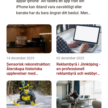
appar iphone” Att radera en app från din
iPhone kan ibland vara oavsiktligt eller
kanske har du bara ångrat ditt beslut. Men
allt hopp är inte förlorat. Genom att använda
olika tekniker och verktyg...
14 december 2025
02 december 2025
Sensorisk rekonstruktion:
Reklambyrå i Jönköping -
Återskapa historiska
en professionell
upplevelser med
reklambyrå och webbyrå
multimodala AI
med passion för digital
kommunikati...