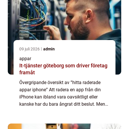
09 juli 2026
admin
appar
It-tjänster göteborg som driver företag
framåt
Övergripande översikt av ”hitta raderade
appar iphone” Att radera en app från din
iPhone kan ibland vara oavsiktligt eller
kanske har du bara ångrat ditt beslut. Men
allt hopp är inte förlorat. Genom att använda
olika tekniker och verktyg...