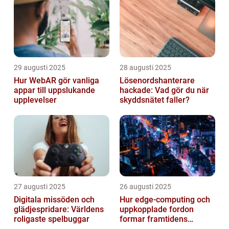
29 augusti 2025
28 augusti 2025
Hur WebAR gör vanliga
Lösenordshanterare
appar till uppslukande
hackade: Vad gör du när
upplevelser
skyddsnätet faller?
27 augusti 2025
26 augusti 2025
Digitala missöden och
Hur edge‑computing och
glädjespridare: Världens
uppkopplade fordon
roligaste spelbuggar
formar framtidens
smarta städer