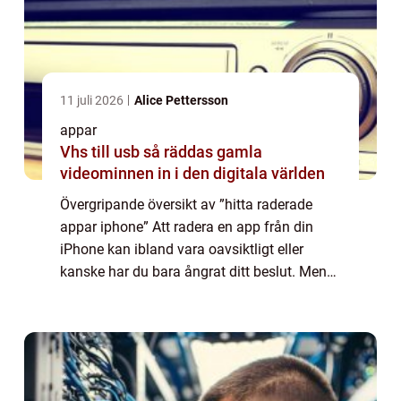
11 juli 2026
Alice Pettersson
appar
Vhs till usb så räddas gamla
videominnen in i den digitala världen
Övergripande översikt av ”hitta raderade
appar iphone” Att radera en app från din
iPhone kan ibland vara oavsiktligt eller
kanske har du bara ångrat ditt beslut. Men
allt hopp är inte förlorat. Genom att använda
olika tekniker och verktyg...