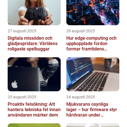
27 augusti 2025
26 augusti 2025
Digitala missöden och
Hur edge‑computing och
glädjespridare: Världens
uppkopplade fordon
roligaste spelbuggar
formar framtidens
smarta städer
25 augusti 2025
24 augusti 2025
Proaktiv felsökning: Att
Mjukvarans osynliga
hantera tekniska fel innan
lager – hur firmware styr
användaren märker dem
hårdvaran under
operativsystemet