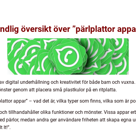
dlig översikt över ”pärlplattor appa
av digital underhållning och kreativitet för både barn och vuxn
ster genom att placera små plastkulor på en ritplatta.
attor appar” – vad det är, vilka typer som finns, vilka som är po
r och tillhandahåller olika funktioner och mönster. Vissa appar e
med pärlor, medan andra ger användare friheten att skapa egna 
 It!”.