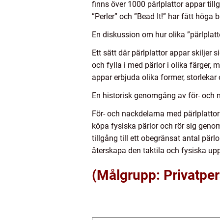
finns över 1000 pärlplattor appar til
”Perler” och ”Bead It!” har fått höga
En diskussion om hur olika ”pärlplatto
Ett sätt där pärlplattor appar skiljer
och fylla i med pärlor i olika färge
appar erbjuda olika former, storlekar
En historisk genomgång av för- och n
För- och nackdelarna med pärlplattor 
köpa fysiska pärlor och rör sig geno
tillgång till ett obegränsat antal pär
återskapa den taktila och fysiska upp
(Målgrupp: Privatper