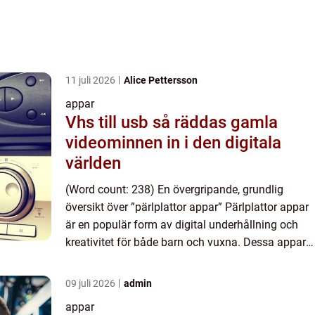
11 juli 2026
Alice Pettersson
appar
Vhs till usb så räddas gamla
videominnen in i den digitala
världen
(Word count: 238) En övergripande, grundlig
översikt över ”pärlplattor appar” Pärlplattor appar
är en populär form av digital underhållning och
kreativitet för både barn och vuxna. Dessa appar
låter användarna skapa färgglada och geometri...
09 juli 2026
admin
appar