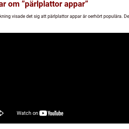
ar om ”pärlplattor appar”
ing visade det sig att pärlplattor appar är oerhört populära. De