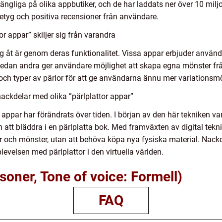
lgängliga på olika appbutiker, och de har laddats ner över 10 mil
 betyg och positiva recensioner från användare.
r appar” skiljer sig från varandra
 sig åt är genom deras funktionalitet. Vissa appar erbjuder använ
r, medan andra ger användare möjlighet att skapa egna mönster 
 och typer av pärlor för att ge användarna ännu mer variationsmö
ackdelar med olika ”pärlplattor appar”
appar har förändrats över tiden. I början av den här tekniken v
m att bläddra i en pärlplatta bok. Med framväxten av digital te
lor och mönster, utan att behöva köpa nya fysiska material. Nackd
levelsen med pärlplattor i den virtuella världen.
soner, Tone of voice: Formell)
FAQ