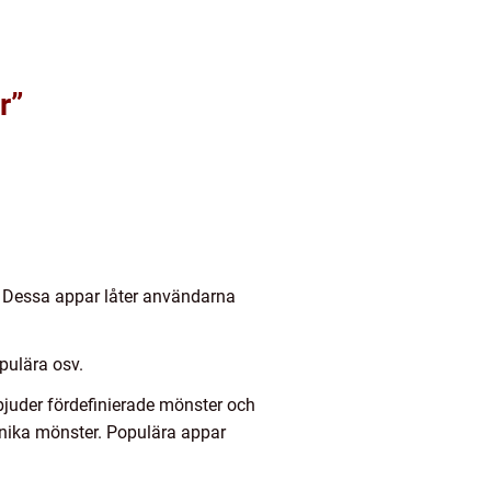
r”
a. Dessa appar låter användarna
pulära osv.
rbjuder fördefinierade mönster och
unika mönster. Populära appar