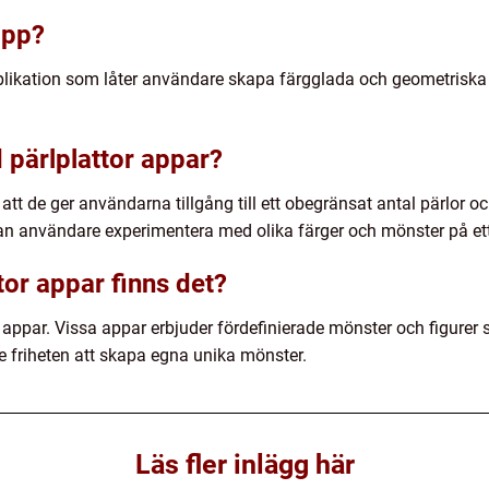
app?
applikation som låter användare skapa färgglada och geometris
 pärlplattor appar?
 att de ger användarna tillgång till ett obegränsat antal pärlor
n användare experimentera med olika färger och mönster på ett 
tor appar finns det?
or appar. Vissa appar erbjuder fördefinierade mönster och figure
 friheten att skapa egna unika mönster.
Läs fler inlägg här