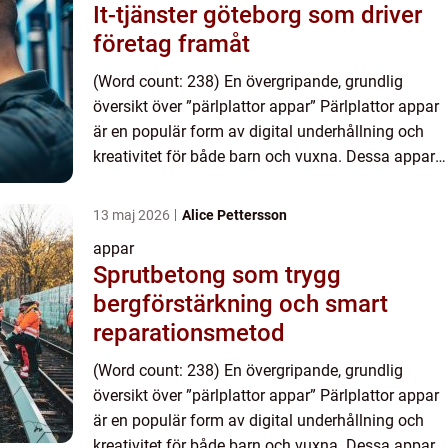
It-tjänster göteborg som driver
företag framåt
(Word count: 238) En övergripande, grundlig
översikt över ”pärlplattor appar” Pärlplattor appar
är en populär form av digital underhållning och
kreativitet för både barn och vuxna. Dessa appar
låter användarna skapa färgglada och geometri...
13 maj 2026
Alice Pettersson
appar
Sprutbetong som trygg
bergförstärkning och smart
reparationsmetod
(Word count: 238) En övergripande, grundlig
översikt över ”pärlplattor appar” Pärlplattor appar
är en populär form av digital underhållning och
kreativitet för både barn och vuxna. Dessa appar