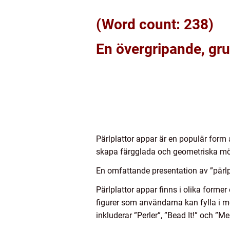
(Word count: 238)
En övergripande, grun
Pärlplattor appar är en populär form 
skapa färgglada och geometriska mön
En omfattande presentation av ”pärlpl
Pärlplattor appar finns i olika forme
figurer som användarna kan fylla i 
inkluderar ”Perler”, ”Bead It!” och ”Melt