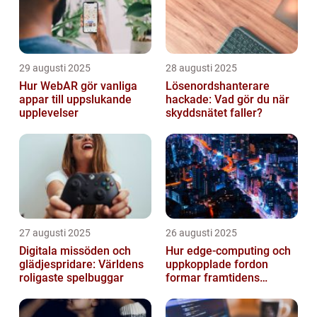
29 augusti 2025
28 augusti 2025
Hur WebAR gör vanliga
Lösenordshanterare
appar till uppslukande
hackade: Vad gör du när
upplevelser
skyddsnätet faller?
27 augusti 2025
26 augusti 2025
Digitala missöden och
Hur edge‑computing och
glädjespridare: Världens
uppkopplade fordon
roligaste spelbuggar
formar framtidens
smarta städer