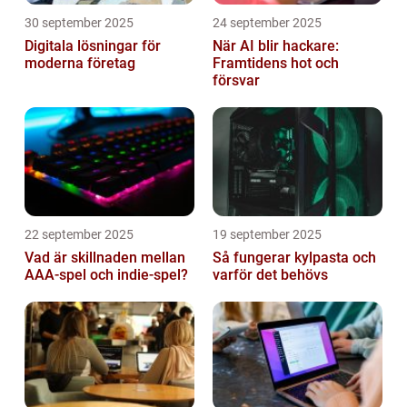
30 september 2025
24 september 2025
Digitala lösningar för
När AI blir hackare:
moderna företag
Framtidens hot och
försvar
22 september 2025
19 september 2025
Vad är skillnaden mellan
Så fungerar kylpasta och
AAA-spel och indie-spel?
varför det behövs