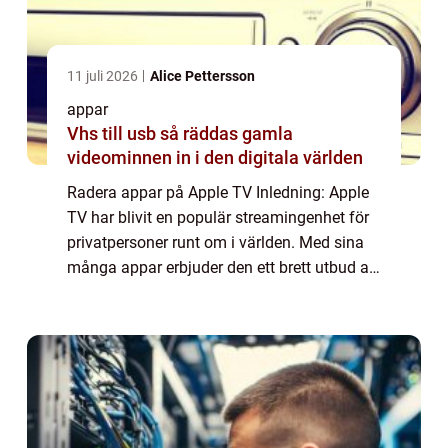
11 juli 2026
Alice Pettersson
appar
Vhs till usb så räddas gamla
videominnen in i den digitala världen
Radera appar på Apple TV Inledning: Apple
TV har blivit en populär streamingenhet för
privatpersoner runt om i världen. Med sina
många appar erbjuder den ett brett utbud av
underhållning. Men ibland kan det bli för
mycket, och man behöver rensa ut ap...