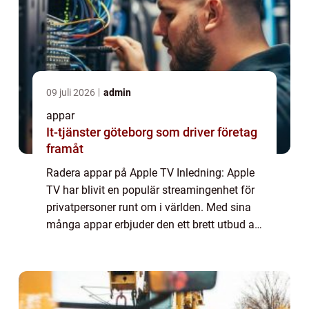
09 juli 2026
admin
appar
It-tjänster göteborg som driver företag
framåt
Radera appar på Apple TV Inledning: Apple
TV har blivit en populär streamingenhet för
privatpersoner runt om i världen. Med sina
många appar erbjuder den ett brett utbud av
underhållning. Men ibland kan det bli för
mycket, och man behöver rensa ut ap...