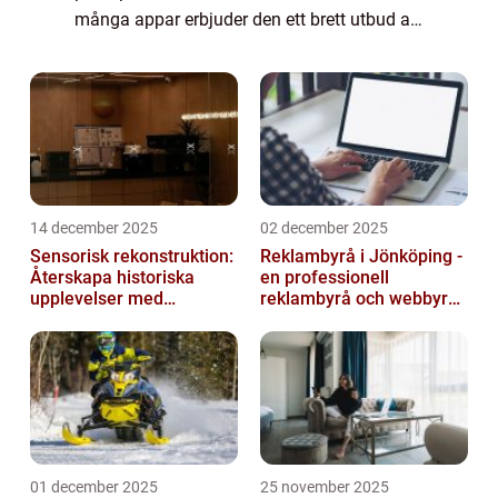
många appar erbjuder den ett brett utbud av
underhållning. Men ibland kan det bli för
mycket, och man behöver rensa ut ap...
14 december 2025
02 december 2025
Sensorisk rekonstruktion:
Reklambyrå i Jönköping -
Återskapa historiska
en professionell
upplevelser med
reklambyrå och webbyrå
multimodala AI
med passion för digital
kommunikati...
01 december 2025
25 november 2025