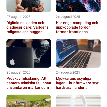
27 augusti 2025
26 augusti 2025
Digitala missöden och
Hur edge‑computing och
glädjespridare: Världens
uppkopplade fordon
roligaste spelbuggar
formar framtidens
smarta städer
25 augusti 2025
24 augusti 2025
Proaktiv felsökning: Att
Mjukvarans osynliga
hantera tekniska fel innan
lager – hur firmware styr
användaren märker dem
hårdvaran under
operativsystemet