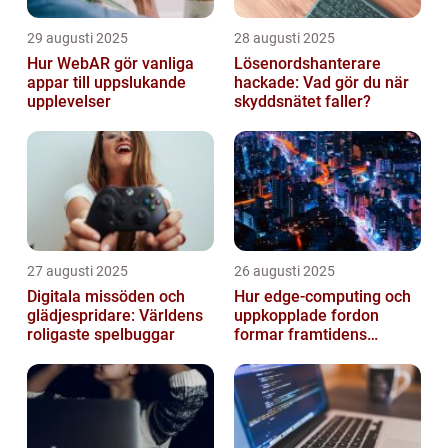
29 augusti 2025
28 augusti 2025
Hur WebAR gör vanliga
Lösenordshanterare
appar till uppslukande
hackade: Vad gör du när
upplevelser
skyddsnätet faller?
27 augusti 2025
26 augusti 2025
Digitala missöden och
Hur edge‑computing och
glädjespridare: Världens
uppkopplade fordon
roligaste spelbuggar
formar framtidens
smarta städer