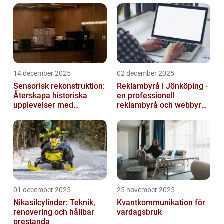
från App Store eller iTunes Store. I...
14 december 2025
02 december 2025
Sensorisk rekonstruktion:
Reklambyrå i Jönköping -
Återskapa historiska
en professionell
upplevelser med
reklambyrå och webbyrå
multimodala AI
med passion för digital
kommunikati...
01 december 2025
25 november 2025
Nikasilcylinder: Teknik,
Kvantkommunikation för
renovering och hållbar
vardagsbruk
prestanda