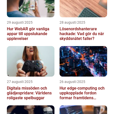
29 augusti 2025
28 augusti 2025
Hur WebAR gör vanliga
Lösenordshanterare
appar till uppslukande
hackade: Vad gör du när
upplevelser
skyddsnätet faller?
27 augusti 2025
26 augusti 2025
Digitala missöden och
Hur edge‑computing och
glädjespridare: Världens
uppkopplade fordon
roligaste spelbuggar
formar framtidens
smarta städer