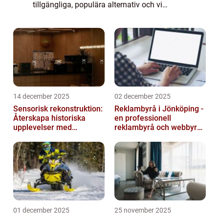
tillgängliga, populära alternativ och vi
kommer även att diskutera hur de skiljer sig
från varandra och deras historiska utv...
14 december 2025
02 december 2025
Sensorisk rekonstruktion:
Reklambyrå i Jönköping -
Återskapa historiska
en professionell
upplevelser med
reklambyrå och webbyrå
multimodala AI
med passion för digital
kommunikati...
01 december 2025
25 november 2025