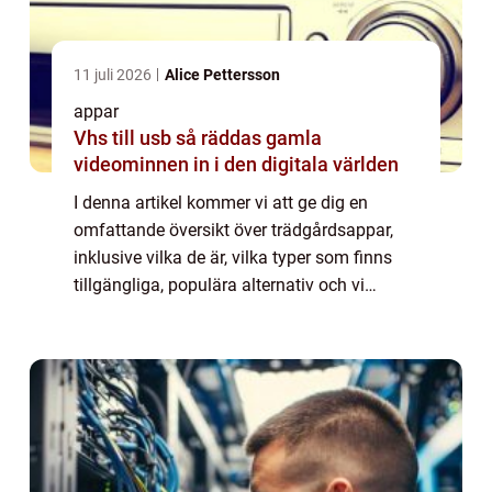
11 juli 2026
Alice Pettersson
appar
Vhs till usb så räddas gamla
videominnen in i den digitala världen
I denna artikel kommer vi att ge dig en
omfattande översikt över trädgårdsappar,
inklusive vilka de är, vilka typer som finns
tillgängliga, populära alternativ och vi
kommer även att diskutera hur de skiljer sig
från varandra och deras historiska utv...