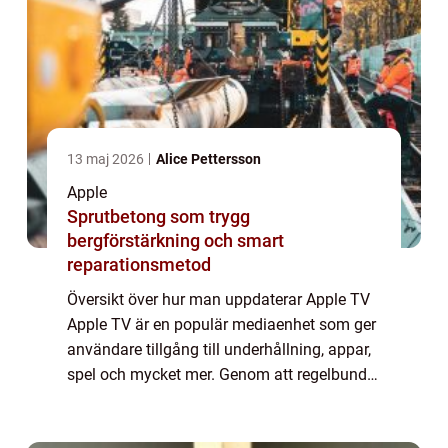
13 maj 2026
Alice Pettersson
Apple
Sprutbetong som trygg
bergförstärkning och smart
reparationsmetod
Översikt över hur man uppdaterar Apple TV
Apple TV är en populär mediaenhet som ger
användare tillgång till underhållning, appar,
spel och mycket mer. Genom att regelbundet
uppdatera din Apple TV kan du dra nytta av
de senaste funktionerna och förbät...