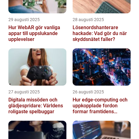
29 augusti 2025
28 augusti 2025
Hur WebAR gör vanliga
Lösenordshanterare
appar till uppslukande
hackade: Vad gör du när
upplevelser
skyddsnätet faller?
27 augusti 2025
26 augusti 2025
Digitala missöden och
Hur edge‑computing och
glädjespridare: Världens
uppkopplade fordon
roligaste spelbuggar
formar framtidens
smarta städer