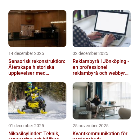
uppdatera din Apple TV kan du dra nytta av
de senaste funktionerna och förbät...
14 december 2025
02 december 2025
Sensorisk rekonstruktion:
Reklambyrå i Jönköping -
Återskapa historiska
en professionell
upplevelser med
reklambyrå och webbyrå
multimodala AI
med passion för digital
kommunikati...
01 december 2025
25 november 2025
Nikasilcylinder: Teknik,
Kvantkommunikation för