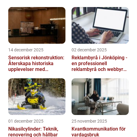
tjänster direkt via sina mobiltelefoner. Tyvärr
kan en frustrerande upplevelse ...
14 december 2025
02 december 2025
Sensorisk rekonstruktion:
Reklambyrå i Jönköping -
Återskapa historiska
en professionell
upplevelser med
reklambyrå och webbyrå
multimodala AI
med passion för digital
kommunikati...
01 december 2025
25 november 2025
Nikasilcylinder: Teknik,
Kvantkommunikation för
renovering och hållbar
vardagsbruk