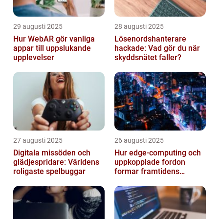
29 augusti 2025
28 augusti 2025
Hur WebAR gör vanliga
Lösenordshanterare
appar till uppslukande
hackade: Vad gör du när
upplevelser
skyddsnätet faller?
27 augusti 2025
26 augusti 2025
Digitala missöden och
Hur edge‑computing och
glädjespridare: Världens
uppkopplade fordon
roligaste spelbuggar
formar framtidens
smarta städer