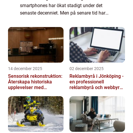
smartphones har ökat stadigt under det
senaste decenniet. Men på senare tid har
användare av Samsung-enheter märkt att
vissa appar kraschar sporadiskt. Detta
problem kan v...
14 december 2025
02 december 2025
Sensorisk rekonstruktion:
Reklambyrå i Jönköping -
Återskapa historiska
en professionell
upplevelser med
reklambyrå och webbyrå
multimodala AI
med passion för digital
kommunikati...