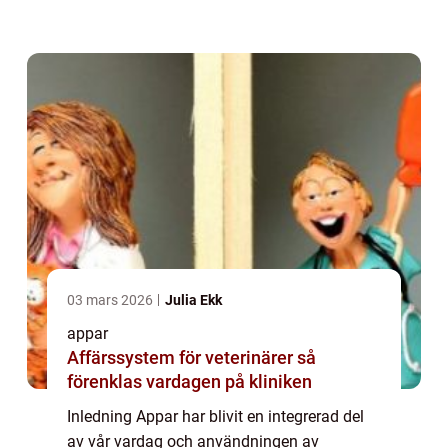
användare av Samsung-enheter märkt att
vissa appar kraschar sporadiskt. Detta
problem kan v...
03 mars 2026
Julia Ekk
appar
Affärssystem för veterinärer så
förenklas vardagen på kliniken
Inledning Appar har blivit en integrerad del
av vår vardag och användningen av