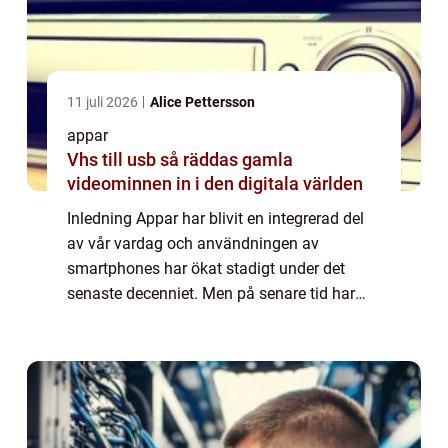
11 juli 2026
Alice Pettersson
appar
Vhs till usb så räddas gamla
videominnen in i den digitala världen
Inledning Appar har blivit en integrerad del
av vår vardag och användningen av
smartphones har ökat stadigt under det
senaste decenniet. Men på senare tid har
användare av Samsung-enheter märkt att
vissa appar kraschar sporadiskt. Detta
problem kan v...