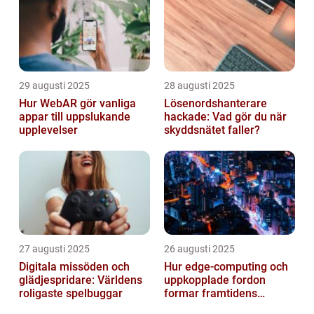
29 augusti 2025
28 augusti 2025
Hur WebAR gör vanliga
Lösenordshanterare
appar till uppslukande
hackade: Vad gör du när
upplevelser
skyddsnätet faller?
27 augusti 2025
26 augusti 2025
Digitala missöden och
Hur edge‑computing och
glädjespridare: Världens
uppkopplade fordon
roligaste spelbuggar
formar framtidens
smarta städer