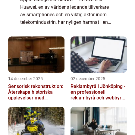
Huawei, en av världens ledande tillverkare
av smartphones och en viktig aktör inom
telekomindustrin, har nyligen hamnat i en
svår situation. De har mött motstånd från
flera internationella techföretag och h...
14 december 2025
02 december 2025
Sensorisk rekonstruktion:
Reklambyrå i Jönköping -
Återskapa historiska
en professionell
upplevelser med
reklambyrå och webbyrå
multimodala AI
med passion för digital
kommunikati...