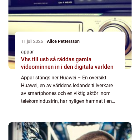
11 juli 2026
Alice Pettersson
appar
Vhs till usb så räddas gamla
videominnen in i den digitala världen
Appar stängs ner Huawei – En översikt
Huawei, en av världens ledande tillverkare
av smartphones och en viktig aktör inom
telekomindustrin, har nyligen hamnat i en
svår situation. De har mött motstånd från
flera internationella techföretag och h...