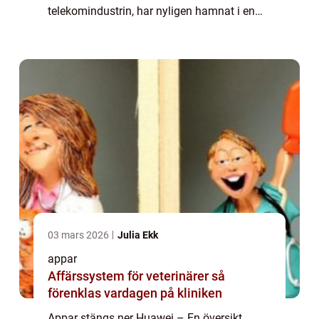
telekomindustrin, har nyligen hamnat i en
svår situation. De har mött motstånd från
flera internationella techföretag och h...
03 mars 2026
Julia Ekk
appar
Affärssystem för veterinärer så
förenklas vardagen på kliniken
Appar stängs ner Huawei – En översikt