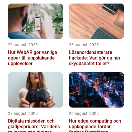
funkar
29 augusti 2025
28 augusti 2025
Hur WebAR gör vanliga
Lösenordshanterare
appar till uppslukande
hackade: Vad gör du när
upplevelser
skyddsnätet faller?
27 augusti 2025
26 augusti 2025
Digitala missöden och
Hur edge‑computing och
glädjespridare: Världens
uppkopplade fordon