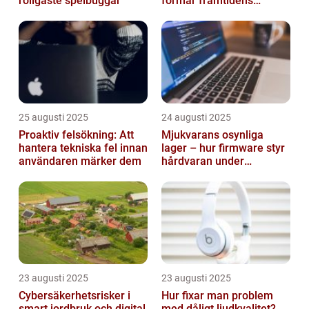
roligaste spelbuggar
formar framtidens
smarta städer
25 augusti 2025
24 augusti 2025
Proaktiv felsökning: Att
Mjukvarans osynliga
hantera tekniska fel innan
lager – hur firmware styr
användaren märker dem
hårdvaran under
operativsystemet
23 augusti 2025
23 augusti 2025
Cybersäkerhetsrisker i
Hur fixar man problem
smart jordbruk och digital
med dåligt ljudkvalitet?