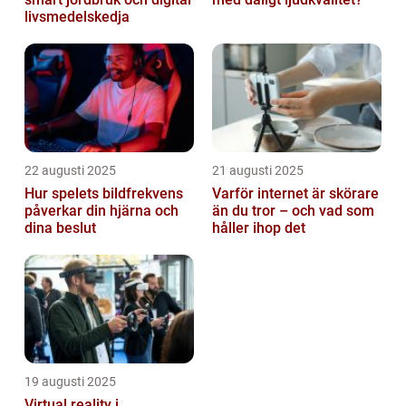
livsmedelskedja
22 augusti 2025
21 augusti 2025
Hur spelets bildfrekvens
Varför internet är skörare
påverkar din hjärna och
än du tror – och vad som
dina beslut
håller ihop det
19 augusti 2025
Virtual reality i