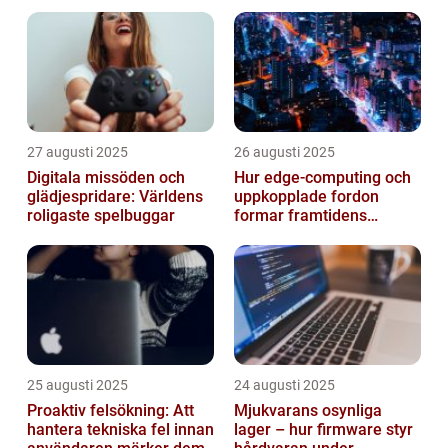
27 augusti 2025
26 augusti 2025
Digitala missöden och
Hur edge‑computing och
glädjespridare: Världens
uppkopplade fordon
roligaste spelbuggar
formar framtidens
smarta städer
25 augusti 2025
24 augusti 2025
Proaktiv felsökning: Att
Mjukvarans osynliga
hantera tekniska fel innan
lager – hur firmware styr