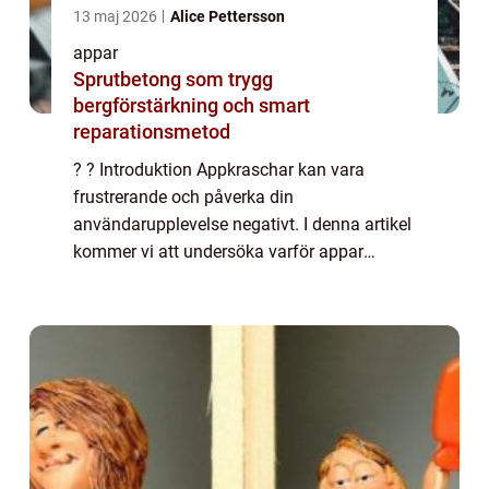
13 maj 2026
Alice Pettersson
appar
Sprutbetong som trygg
bergförstärkning och smart
reparationsmetod
? ? Introduktion Appkraschar kan vara
frustrerande och påverka din
användarupplevelse negativt. I denna artikel
kommer vi att undersöka varför appar
kraschar, olika typer av appkraschar, samt
för- och nackdelar med olika lösningar på
detta problem. V...