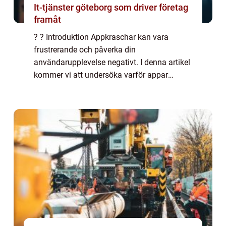
It-tjänster göteborg som driver företag
framåt
? ? Introduktion Appkraschar kan vara
frustrerande och påverka din
användarupplevelse negativt. I denna artikel
kommer vi att undersöka varför appar
kraschar, olika typer av appkraschar, samt
för- och nackdelar med olika lösningar på
detta problem. V...