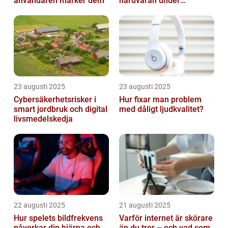
användaren märker dem
hårdvaran under
operativsystemet
23 augusti 2025
23 augusti 2025
Cybersäkerhetsrisker i
Hur fixar man problem
smart jordbruk och digital
med dåligt ljudkvalitet?
livsmedelskedja
22 augusti 2025
21 augusti 2025
Hur spelets bildfrekvens
Varför internet är skörare
påverkar din hjärna och
än du tror – och vad som