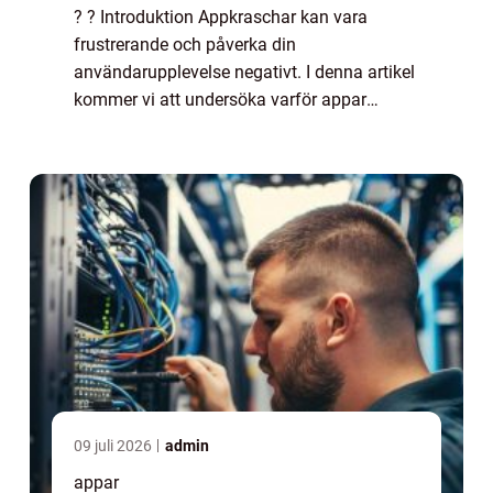
? ? Introduktion Appkraschar kan vara
frustrerande och påverka din
användarupplevelse negativt. I denna artikel
kommer vi att undersöka varför appar
kraschar, olika typer av appkraschar, samt
för- och nackdelar med olika lösningar på
detta problem. V...
09 juli 2026
admin
appar