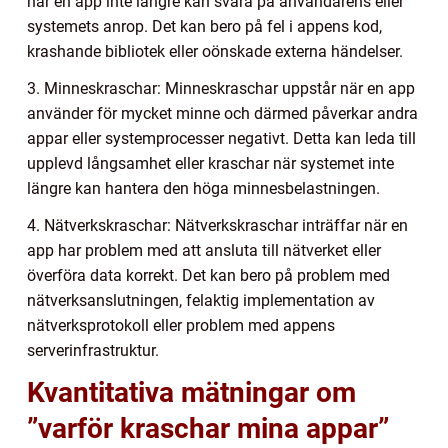
när en app inte längre kan svara på användarens eller
systemets anrop. Det kan bero på fel i appens kod,
krashande bibliotek eller oönskade externa händelser.
3. Minneskraschar: Minneskraschar uppstår när en app
använder för mycket minne och därmed påverkar andra
appar eller systemprocesser negativt. Detta kan leda till
upplevd långsamhet eller kraschar när systemet inte
längre kan hantera den höga minnesbelastningen.
4. Nätverkskraschar: Nätverkskraschar inträffar när en
app har problem med att ansluta till nätverket eller
överföra data korrekt. Det kan bero på problem med
nätverksanslutningen, felaktig implementation av
nätverksprotokoll eller problem med appens
serverinfrastruktur.
Kvantitativa mätningar om
”varför kraschar mina appar”