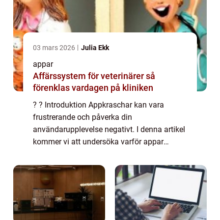
03 mars 2026
Julia Ekk
appar
Affärssystem för veterinärer så
förenklas vardagen på kliniken
? ? Introduktion Appkraschar kan vara
frustrerande och påverka din
användarupplevelse negativt. I denna artikel
kommer vi att undersöka varför appar
kraschar, olika typer av appkraschar, samt
för- och nackdelar med olika lösningar på
detta problem. V...